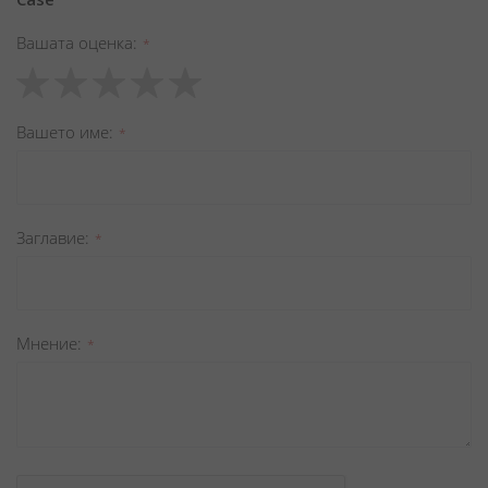
Вашата оценка
1
2
3
4
5
star
stars
stars
stars
stars
Вашето име
Заглавиe
Мнение