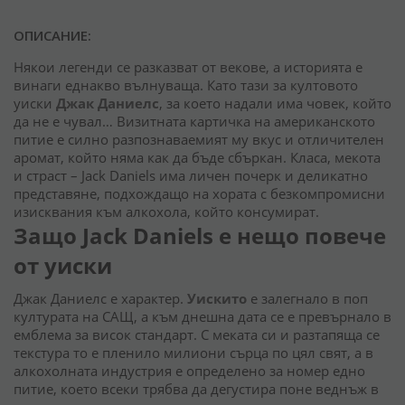
ОПИСАНИЕ:
Някои легенди се разказват от векове, а историята е
винаги еднакво вълнуваща. Като тази за култовото
уиски
Джак Даниелс
, за което надали има човек, който
да не е чувал… Визитната картичка на американското
питие е силно разпознаваемият му вкус и отличителен
аромат, който няма как да бъде сбъркан. Класа, мекота
и страст – Jack Daniels има личен почерк и деликатно
представяне, подхождащо на хората с безкомпромисни
изисквания към алкохола, който консумират.
Защо Jack Daniels е нещо повече
от уиски
Джак Даниелс е характер.
Уискито
е залегнало в поп
културата на САЩ, а към днешна дата се е превърнало в
емблема за висок стандарт. С меката си и разтапяща се
текстура то е пленило милиони сърца по цял свят, а в
алкохолната индустрия е определено за номер едно
питие, което всеки трябва да дегустира поне веднъж в