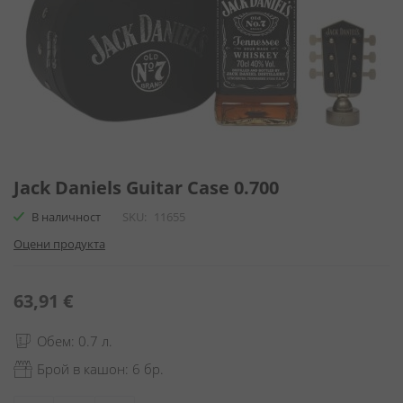
Преминете
към
Jack Daniels Guitar Case 0.700
началото
В наличност
SKU
11655
на
галерия
Оцени продукта
със
снимки
63,91 €
Обем: 0.7 л.
Брой в кашон: 6 бр.