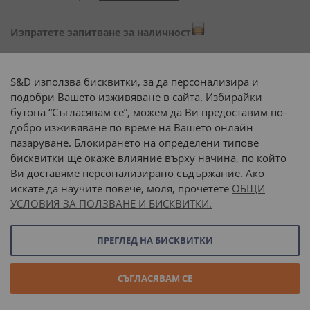
Изпратете запитване за наличност
Начини на плащане:
S&D използва бисквитки, за да персонализира и
подобри Вашето изживяване в сайта. Избирайки
бутона “Съгласявам се”, можем да Ви предоставим по-
добро изживяване по време на Вашето онлайн
пазаруване. Блокирането на определени типове
Доставка до адрес с:
бисквитки ще окаже влияние върху начина, по който
Ви доставяме персонализирано съдържание. Ако
 или 
наш транспорт
искате да научите повече, моля, прочетете
ОБЩИ
УСЛОВИЯ ЗА ПОЛЗВАНЕ И БИСКВИТКИ.
Последвайте ни:
ПРЕГЛЕД НА БИСКВИТКИ
© 2026 “С и Д Комерсиал” ООД. Всички права запазени.
СЪГЛАСЯВАМ СЕ
Онлайн магазин от
Stenik