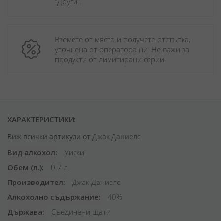
"Други". 
Вземете от място и получете отстъпка, 
уточнена от оператора ни. Не важи за 
продукти от лимитирани серии.
ХАРАКТЕРИСТИКИ:
Виж всички артикули от
Джак Даниелс
Вид алкохол
Уиски
Обем (л.)
0.7 л.
Производител
Джак Даниелс
Алкохолно съдържание
40%
Държава
Съединени щати