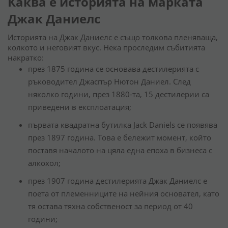
Каква е историята на марката
Джак Даниелс
Историята на Джак Даниелс е също толкова пленяваща,
колкото и неговият вкус. Нека проследим събитията
накратко:
през 1875 година се основава дестилерията с
ръководител Джаспър Нютон Даниел. След
няколко години, през 1880-та, 15 дестилерии са
приведени в експлоатация;
първата квадратна бутилка Jack Daniels се появява
през 1897 година. Това е бележит момент, който
поставя началото на цяла една епоха в бизнеса с
алкохол;
през 1907 година дестилерията Джак Даниелс е
поета от племенниците на нейния основател, като
тя остава тяхна собственост за период от 40
години;