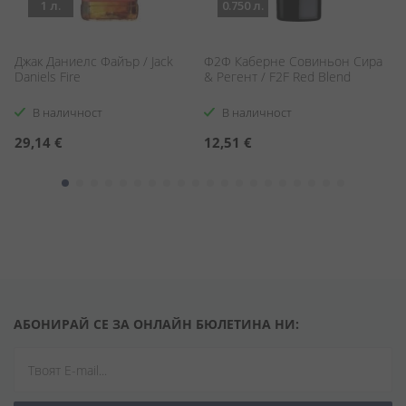
1 л.
0.750 л.
Джак Даниелс Файър / Jack
Ф2Ф Каберне Совиньон Сира
Б
Daniels Fire
& Регент / F2F Red Blend
Bi
В наличност
В наличност
29,14 €
12,51 €
1
АБОНИРАЙ СЕ ЗА ОНЛАЙН БЮЛЕТИНА НИ: