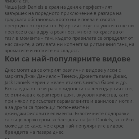
живота си.
Чаша Jack Daniels в края на деня е перфектният
завършек на поредното приключение в разгара на
градската обстановка, която ни е поела в своята
прегръдка от сутринта. Ефирният вкус на уискито ще ни
пренесе в една друга реалност, много по-красива от
тази в момента – там, където правилата се определят от
нас самите, а сетивата ни копнеят за ритмичния танц на
ароматите и нотките на сладост.
Кои са най-популярните видове
Днес могат да се открият различни видове уиски с
марката Джак Даниелс – Тенеси,
Джентълмен Джак
,
Jack Daniels Черен и Зелен етикет, Сингъл барел и др.
Всяка една от тези разновидности на легендарния скоч,
се отличава с характерен цвят, вкусови качества, като
при някои присъстват карамелените и ванилови нотки,
а за други са присъщи тютюневите и
джинджифиловите елементи. Екзотичните подправки
са също характерни за блендата на Jack Daniels, за който
може да се каже, че е сред най-популярните видове
брендита
на пазара днес.