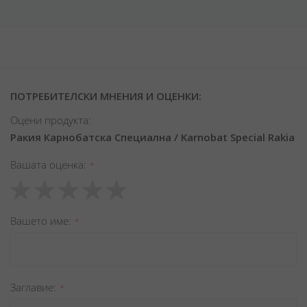
ПОТРЕБИТЕЛСКИ МНЕНИЯ И ОЦЕНКИ:
Оцени продукта:
Ракия Карнобатска Специална / Karnobat Special Rakia
Вашата оценка
1
2
3
4
5
star
stars
stars
stars
stars
Вашето име
Заглавиe