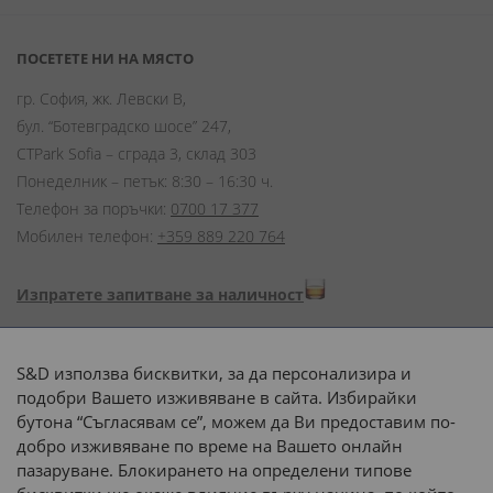
ПОСЕТЕТЕ НИ НА МЯСТО
гр. София, жк. Левски В,
бул. “Ботевградско шосе” 247,
CTPark Sofia – сграда 3, склад 303
Понеделник – петък: 8:30 – 16:30 ч.
Телефон за поръчки:
0700 17 377
Мобилен телефон:
+359 889 220 764
Изпратете запитване за наличност
Начини на плащане:
S&D използва бисквитки, за да персонализира и
подобри Вашето изживяване в сайта. Избирайки
бутона “Съгласявам се”, можем да Ви предоставим по-
добро изживяване по време на Вашето онлайн
пазаруване. Блокирането на определени типове
Доставка до адрес с: