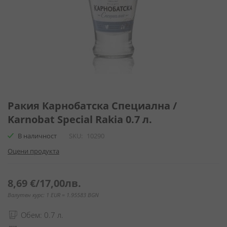
Преминете
към
Ракия Карнобатска Специална /
началото
Karnobat Special Rakia 0.7 л.
на
галерия
В наличност
SKU
10290
със
Оцени продукта
снимки
8,69 €
/
17,00лв.
Валутен курс: 1 EUR = 1.95583 BGN
Обем: 0.7 л.