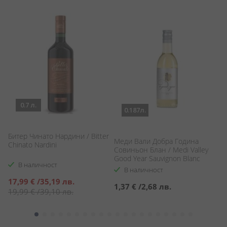
0.7 л.
0.187л.
Битер Чинато Нардини / Bitter
Меди Вали Добра Година
Б
Chinato Nardini
Совиньон Блан / Medi Valley
/ 
Good Year Sauvignon Blanc
В наличност
В наличност
Специална
17,99 €
/
35,19 лв.
1,37 €
/
2,68 лв.
1
цена
19,99 €
/
39,10 лв.