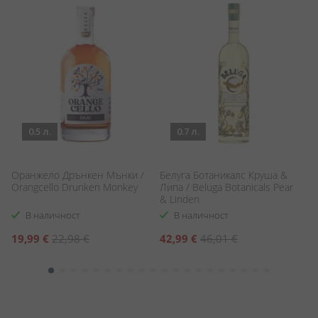
0.5 л.
0.7 л.
Оранжело Дрънкен Мънки /
Белуга Ботаникалс Круша &
Г
Orangcello Drunken Monkey
Липа / Beluga Botanicals Pear
G
& Linden
В наличност
В наличност
Специална
Специална
С
19,99 €
22,98 €
42,99 €
46,01 €
1
цена
цена
ц