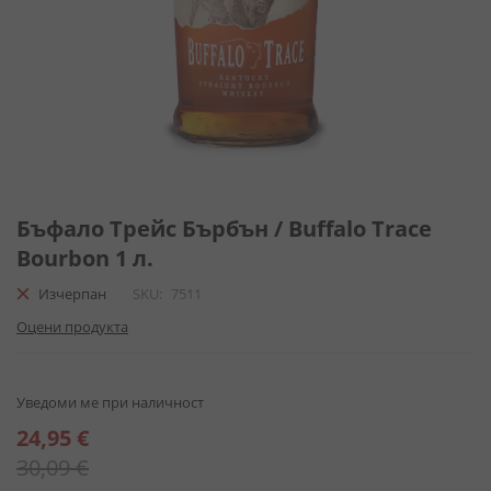
Преминете
към
Бъфало Трейс Бърбън / Buffalo Trace
началото
Bourbon 1 л.
на
галерия
Изчерпан
SKU
7511
със
Оцени продукта
снимки
Уведоми ме при наличност
Специална
24,95 €
цена
30,09 €