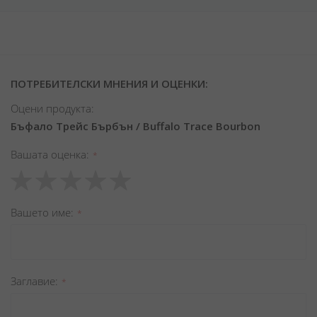
ПОТРЕБИТЕЛСКИ МНЕНИЯ И ОЦЕНКИ:
Оцени продукта:
Бъфало Трейс Бърбън / Buffalo Trace Bourbon
Вашата оценка
1
2
3
4
5
star
stars
stars
stars
stars
Вашето име
Заглавиe