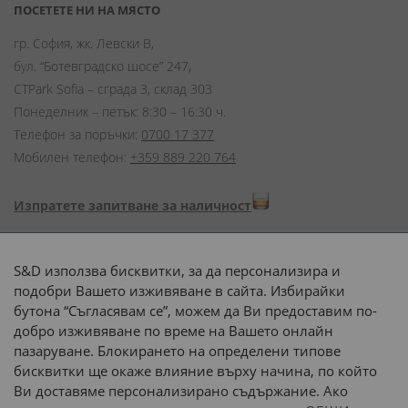
ПОСЕТЕТЕ НИ НА МЯСТО
гр. София, жк. Левски В,
бул. “Ботевградско шосе” 247,
CTPark Sofia – сграда 3, склад 303
Понеделник – петък: 8:30 – 16:30 ч.
Телефон за поръчки:
0700 17 377
Мобилен телефон:
+359 889 220 764
Изпратете запитване за наличност
Начини на плащане:
S&D използва бисквитки, за да персонализира и
подобри Вашето изживяване в сайта. Избирайки
бутона “Съгласявам се”, можем да Ви предоставим по-
добро изживяване по време на Вашето онлайн
пазаруване. Блокирането на определени типове
Доставка до адрес с:
бисквитки ще окаже влияние върху начина, по който
Ви доставяме персонализирано съдържание. Ако
 или 
наш транспорт