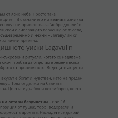
ъм от ясно небе! Просто така,
 същите… В съзнанието ни веднага изниква
ен вкус ни приветства за “добре дошли” в
алц скоч е липсващото парченце от пъзела,
 същевременно и нежен – Лагавулин си
ам за вечни времена.
ишното уиски Lagavulin
ай-съкровени ритуали, когато се надяваме
 скоч
, трябва да отделим времена всяка
доброто от преживяното. Водещите акценти
 вкусът е богат и чувствен, като на преден
вкус. Това се дължи на бавната
ва. Цветът е дълбок и кехлибарен, което
а ни остави безучастни
– при 16-
позиция от пушек, торф, водорасли и
ефирност в аромата. Насладете се докрай
увствате уханието на малцовия скоч с