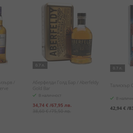
0.7 л.
0.7 л.
изърв /
Аберфелди Голд Бар / Aberfeldy
Талискър С
serve
Gold Bar
В наличност
В наличн
Специална
34,74 €
/
67,95 лв.
42,94 €
/
8
цена
38,60 €
/
75,50 лв.