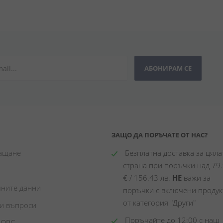
АБОНИРАМ СЕ
ЗАЩО ДА ПОРЪЧАТЕ ОТ НАС?
лащане
 Безплатна доставка за цялат
страна при поръчки над 79.
€ / 156.43 лв. 
НЕ
 важи за 
чните данни
поръчки с включени продукт
от категория "Други"
ни въпроси
 Поръчайте до 12:00 с наш 
 ОРС