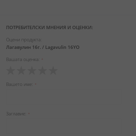
ПОТРЕБИТЕЛСКИ МНЕНИЯ И ОЦЕНКИ:
Оцени продукта:
Лагавулин 16г. / Lagavulin 16YO
Вашата оценка
1
2
3
4
5
star
stars
stars
stars
stars
Вашето име
Заглавиe