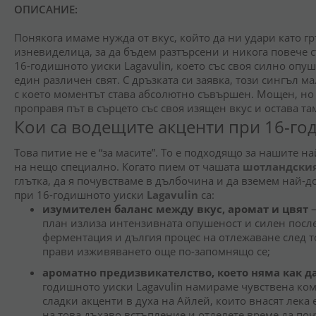
ОПИСАНИЕ:
Понякога имаме нужда от вкус, който да ни удари като гр
изневиделица, за да бъдем разтърсени и никога повече
16-годишното уиски Lagavulin, което със своя силно опуш
един различен свят. С дръзката си заявка, този сингъл м
с което моментът става абсолютно съвършен. Мощен, но
проправя път в сърцето със своя изящен вкус и остава т
Кои са водещите акценти при 16-год
Това питие не е “за масите”. То е подходящо за нашите н
на нещо специално. Когато пием от чашата
шотландския
глътка, да я почувстваме в дълбочина и да вземем най-
при 16-годишното уиски
Lagavulin
са:
изумителен баланс между вкус, аромат и цвят
–
план излиза интензивната опушеност и силен после
ферментация и дългия процес на отлежаване след то
прави изживяването още по-запомнящо се;
ароматно предизвикателство, което няма как д
годишното уиски Lagavulin намираме чувствена ком
сладки акценти в духа на Айлей, които внасят лека 
на това дъхаво встъпление и отделете време да поч