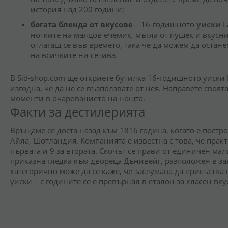
история над 200 години;
богата бленда от вкусове
– 16-годишното
уиски
L
нотките на малцов ечемик, мъгла от пушек и вкусн
отлагащ се във времето, така че да можем да остане
на всичките ни сетива.
В Sid-shop.com ще откриете бутилка 16-годишното уиски La
изгодна, че да не се възползвате от нея. Направете своят
моменти в очарованието на нощта.
Факти за дестилерията
Връщаме се доста назад към 1816 година, когато е постр
Айла, Шотландия. Компанията е известна с това, че практ
първата и 9 за втората. Скочът се прави от единичен мал
приказна гледка към двореца Дънивейг, разположен в зал
категорично може да се каже, че заслужава да присъства 
уиски – с годините се е превърнал в еталон за класен вку