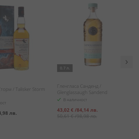
0.7 л.
Гленгласа Санденд /
торм / Talisker Storm
Glenglassaugh Sandend
В наличност
ост
Специална
43,02 €
/
84,14 лв.
3,98 лв.
цена
50,61 €
/
98,98 лв.