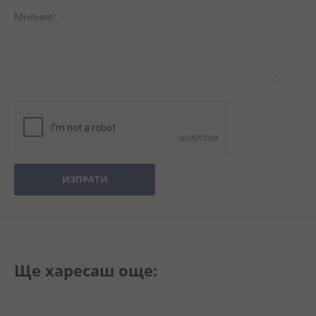
Мнение
ИЗПРАТИ
Ще харесаш още: