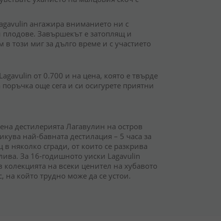
agavulin ангажира вниманието ни с
и плодове. Завършекът е затоплящ и
м в този миг за дълго време и с участието
gavulin от 0.700 и на цена, която е твърде
а поръчка още сега и си осигурете приятни
оена дестилерията Лагавулин на остров
икува най-бавната дестилация – 5 часа за
ц в няколко сгради, от които се разкрива
ива. За 16-годишното уиски Lagavulin
в колекцията на всеки ценител на хубавото
с, на който трудно може да се устои.