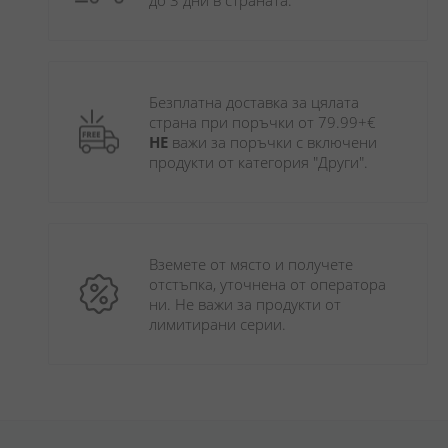
до 3 дни в страната.
Безплатна доставка за цялата 
страна при поръчки от 79.99+€ 
НЕ
 важи за поръчки с включени 
продукти от категория "Други". 
Вземете от място и получете 
отстъпка, уточнена от оператора 
ни. Не важи за продукти от 
лимитирани серии.