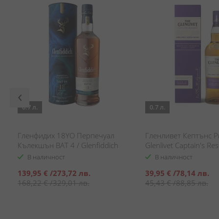
0.7 л.
0.7 л.
Гленфидих 18YO Перпечуал
Гленливет Кептънс Р
Кълекшън ВАТ 4 / Glenfiddich
Glenlivet Captain's Re
18YO Perpetual Collection VAT 4
В наличност
В наличност
Специална
Специална
139,95 €
/
273,72 лв.
39,95 €
/
78,14 лв.
цена
цена
168,22 €
/
329,01 лв.
45,43 €
/
88,85 лв.