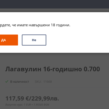
вка за цялата страна при поръчки на алкохол над 
79,99 € / 156
рдете, че имате навършени 18 години.
ЗА ПОДАРЪК
ПРОМО
СПЕЦИАЛНИ ПРЕДЛОЖЕНИЯ
МАРКИ
ДА
Не
и
Сингъл Малц
Лагавулин 16г. / Lagavulin 16YO
Лагавулин 16-годишно 0.700
В наличност
SKU
11668
117,59 €
/
229,99лв.
Валутен курс: 1 EUR = 1.95583 BGN