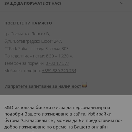
ЗАЩО ДА ПОРЪЧАТЕ ОТ НАС?
ПОСЕТЕТЕ НИ НА МЯСТО
гр. София, жк. Левски В,
бул. “Ботевградско шосе” 247,
CTPark Sofia – сграда 3, склад 303
Понеделник – петък: 8:30 – 16:30 ч.
Телефон за поръчки:
0700 17 377
Мобилен телефон:
+359 889 220 764
Изпратете запитване за наличност
Начини на плащане:
S&D използва бисквитки, за да персонализира и
подобри Вашето изживяване в сайта. Избирайки
бутона “Съгласявам се”, можем да Ви предоставим по-
добро изживяване по време на Вашето онлайн