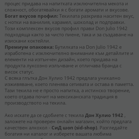
процес придава на напитката изключителна мекота и
сложност, обогатявайки я с богати аромати и вкусове.
Богат вкусов профил:
Текилата разкрива наситен вкус,
с нотки на ванилия, карамел, шоколад и подправки.
Този комплексен вкусов профил прави Don Julio 1942
подходяща както за чисто пиене, така и за създаване на
изискани коктейли.
Премиум опаковка:
Бутилката на Don Julio 1942 е
изработена с изключително внимание към детайлите и
елементи на изтънчен дизайн, което придава на
продукта луксозно излъчване и отличава бранда с
висок статус.
С всяка глътка Дон Хулио 1942 предлага уникално
изживяване, което пленява сетивата и остава в паметта.
Тази текила не е просто напитка, а истинско творение,
което отдава почит на мексиканската традиция в
производството на текила.
Ако искате да се сдобиете с текила
Дон Хулио 1942
,
заложете на проверен онлайн магазин, който предлага
качествен алкохол -
СиД шоп (sid-shop)
. Разгледайте
богатия ни каталог и изберете вашата любима