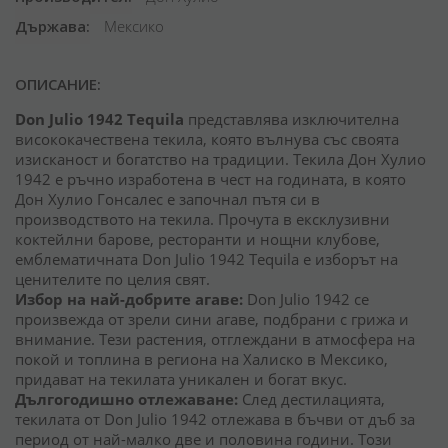
Държава
Мексико
ОПИСАНИЕ:
Don Julio 1942 Tequila
представлява изключителна
висококачествена текила, която вълнува със своята
изисканост и богатство на традиции. Текила Дон Хулио
1942 е ръчно изработена в чест на годината, в която
Дон Хулио Гонсалес е започнал пътя си в
производството на текила. Прочута в ексклузивни
коктейлни барове, ресторанти и нощни клубове,
емблематичната Don Julio 1942 Tequila е изборът на
ценителите по целия свят.
Избор на най-добрите агаве:
Don Julio 1942 се
произвежда от зрели сини агаве, подбрани с грижа и
внимание. Тези растения, отглеждани в атмосфера на
покой и топлина в региона на Халиско в Мексико,
придават на текилата уникален и богат вкус.
Дългогодишно отлежаване:
След дестилацията,
текилата от Don Julio 1942 отлежава в бъчви от дъб за
период от най-малко две и половина години. Този