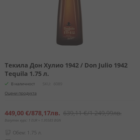
Преминете
към
Текила Дон Хулио 1942 / Don Julio 1942
началото
Tequila 1.75 л.
на
галерия
В наличност
SKU
6089
със
Оцени продукта
снимки
Специална
449,00 €
/
878,17лв.
639,11 €
/
1 249,99лв.
цена
Валутен курс: 1 EUR = 1.95583 BGN
Обем: 1.75 л.