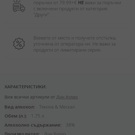
поръчки от 79.99+€ 
НЕ
 важи за поръчки 
с включени продукти от категория 
"Други". 
Вземете от място и получете отстъпка, 
уточнена от оператора ни. Не важи за 
продукти от лимитирани серии.
ХАРАКТЕРИСТИКИ:
Виж всички артикули от
Дон Хулио
Вид алкохол
Текила & Мескал
Обем (л.)
1.75 л.
Алкохолно съдържание
38%
Производител
Дон Хулио