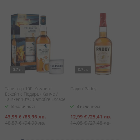
0.7 л.
0.7 л.
Талискър 10Г. Къмпинг
Пади / Paddy
А
Ескейп с Подарък Канче /
Ab
Talisker 10YO Campfire Escape
Pack
В наличност
В наличност
Специална
Специална
С
43,95 €
/
85,96 лв.
12,99 €
/
25,41 лв.
1
цена
цена
ц
48,57 €
/
94,99 лв.
14,05 €
/
27,48 лв.
1