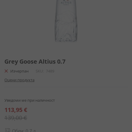
Преминете
към
Grey Goose Altius 0.7
началото
Изчерпан
SKU
7489
на
галерия
Оцени продукта
със
снимки
Уведоми ме при наличност
Специална
113,95 €
цена
139,00 €
Обем: 0.7 л.