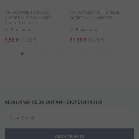
Ликьор Мари Бризард
Коняк Годет VS + 2 Чаши /
Р
Амарето / Marie Brizard
Godet VS + 2 Glasses
21
Amaretto Liqueur
B
В наличност
В наличност
Специална
Специална
С
9,56 €
11,25 €
31,95 €
35,71 €
2
цена
цена
ц
АБОНИРАЙ СЕ ЗА ОНЛАЙН БЮЛЕТИНА НИ:
АБОНИРАМ СЕ