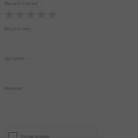
Вашата оценка
1
2
3
4
5
star
stars
stars
stars
stars
Вашето име
Заглавиe
Мнение