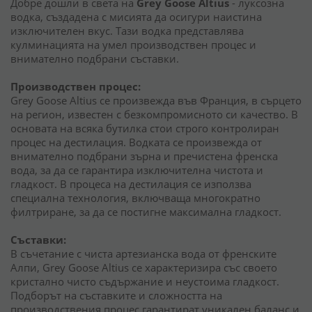
Добре дошли в света на
Grey Goose Altius
- луксозна
водка, създадена с мисията да осигури наистина
изключителен вкус. Тази водка представлява
кулминацията на умел производствен процес и
внимателно подбрани съставки.
Производствен процес:
Grey Goose Altius се произвежда във Франция, в сърцето
на регион, известен с безкомпромисното си качество. В
основата на всяка бутилка стои строго контролиран
процес на дестилация. Водката се произвежда от
внимателно подбрани зърна и пречистена френска
вода, за да се гарантира изключителна чистота и
гладкост. В процеса на дестилация се използва
специална технология, включваща многократно
филтриране, за да се постигне максимална гладкост.
Съставки:
В съчетание с чиста артезианска вода от френските
Алпи, Grey Goose Altius се характеризира със своето
кристално чисто съдържание и неустоима гладкост.
Подборът на съставките и сложността на
производствения процес гарантират уникален баланс и