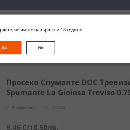
вка за цялата страна при поръчки на алкохол над 
79,99 € / 156
рдете, че имате навършени 18 години.
ЗА ПОДАРЪК
ПРОМО
СПЕЦИАЛНИ ПРЕДЛОЖЕНИЯ
МАРКИ
ДА
Не
Просеко Спуманте DOC Тревизио Ла Джиоза / Prosecco Spumante La
Просеко Спуманте DOC Тревизи
Spumante La Gioiosa Treviso 0.75
В наличност
SKU
30-1223
9,46 €
/
18,50лв.