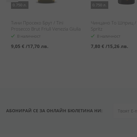
0.750 л.
0.750 л.
о
Тини Просеко Брут / Tini
Чинцано То Шприц / 
Prosecco Brut Friuli Venezia Giulia
Spritz
В наличност
В наличност
9,05 €
/
17,70 лв.
7,80 €
/
15,26 лв.
АБОНИРАЙ СЕ ЗА ОНЛАЙН БЮЛЕТИНА НИ: