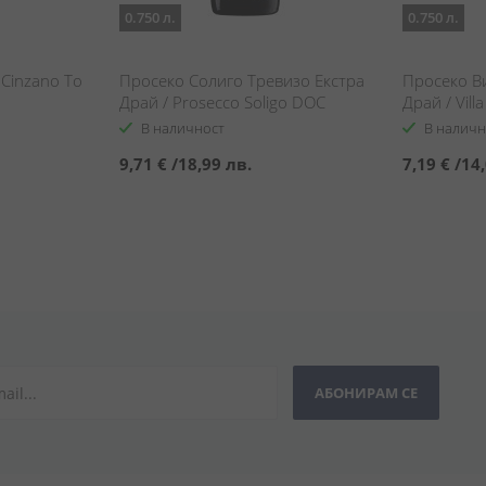
0.750 л.
0.750 л.
Cinzano То
Просеко Солиго Тревизо Екстра
Просеко В
Драй / Prosecco Soligo DOC
Драй / Vill
Treviso Extra Dry
Dry
В наличност
В наличн
9,71 €
/
18,99 лв.
7,19 €
/
14,
АБОНИРАМ СЕ