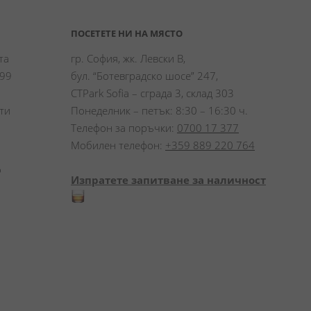
ПОСЕТЕТЕ НИ НА МЯСТО
а 
гр. София, жк. Левски В,
99 
бул. “Ботевградско шосе” 247,
CTPark Sofia – сграда 3, склад 303
и 
Понеделник – петък: 8:30 – 16:30 ч.
Телефон за поръчки:
0700 17 377
Мобилен телефон:
+359 889 220 764
 
Изпратете запитване за наличност