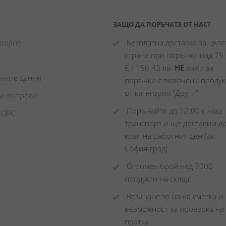
ЗАЩО ДА ПОРЪЧАТЕ ОТ НАС?
лащане
 Безплатна доставка за цялат
страна при поръчки над 79.
€ / 156.43 лв. 
НЕ
 важи за 
чните данни
поръчки с включени продукт
от категория "Други"
ни въпроси
 Поръчайте до 12:00 с наш 
 ОРС
транспорт и ще доставим до
края на работния ден (за 
София-град)
 Огромен брой над 7000 
продукти на склад! 
 Връщане за наша сметка и 
възможност за проверка на 
пратка