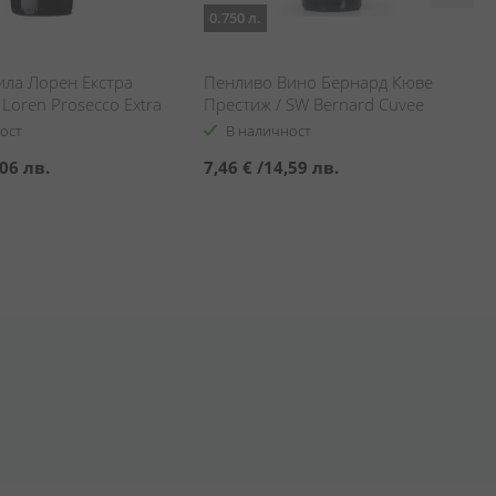
0.750 л.
ила Лорен Екстра
Пенливо Вино Бернард Кюве
a Loren Prosecco Extra
Престиж / SW Bernard Cuvee
Prestige
ост
В наличност
06 лв.
7,46 €
/
14,59 лв.