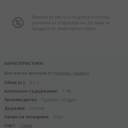
Вземете от място и получете отстъпка, 
уточнена от оператора ни. Не важи за 
продукти от лимитирани серии.
ХАРАКТЕРИСТИКИ:
Виж всички артикули от
Руджери / Ruggeri
Обем (л.)
0.2 л.
Алкохолно съдържание
11%
Производител
Руджери / Ruggeri
Държава
Италия
Начин на затваряне
Корк
Сорт
Глера