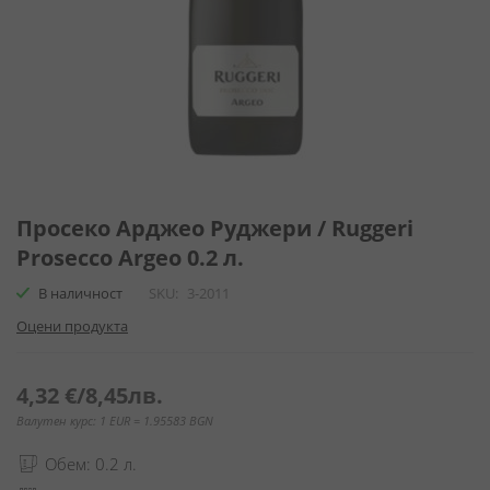
Преминете
към
Просеко Арджео Руджери / Ruggeri
началото
Prosecco Argeo 0.2 л.
на
галерия
В наличност
SKU
3-2011
със
Оцени продукта
снимки
4,32 €
/
8,45лв.
Валутен курс: 1 EUR = 1.95583 BGN
Обем: 0.2 л.