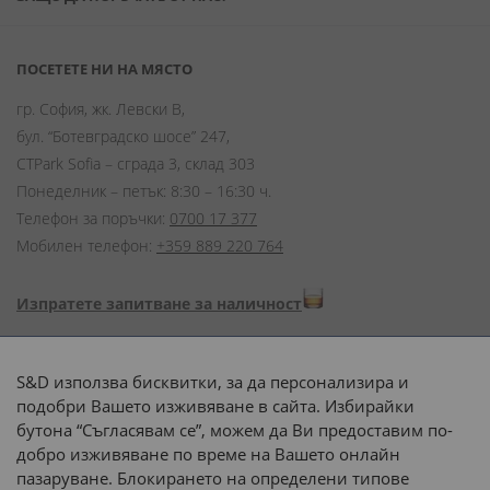
ПОСЕТЕТЕ НИ НА МЯСТО
гр. София, жк. Левски В,
бул. “Ботевградско шосе” 247,
CTPark Sofia – сграда 3, склад 303
Понеделник – петък: 8:30 – 16:30 ч.
Телефон за поръчки:
0700 17 377
Мобилен телефон:
+359 889 220 764
Изпратете запитване за наличност
Начини на плащане:
S&D използва бисквитки, за да персонализира и
подобри Вашето изживяване в сайта. Избирайки
бутона “Съгласявам се”, можем да Ви предоставим по-
добро изживяване по време на Вашето онлайн
пазаруване. Блокирането на определени типове