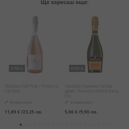
Ще харесаш още:
0.750 л.
0.375 л.
Просеко Кай Розе / Prosecco
Просеко Перлино Екстра
П
Caj Rose
Драй / Prosecco Perlino Extra
Ро
Dry
Ro
В наличност
В наличност
11,89 €
/
23,25 лв.
5,06 €
/
9,90 лв.
9