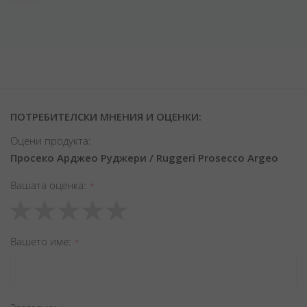
ПОТРЕБИТЕЛСКИ МНЕНИЯ И ОЦЕНКИ:
Оцени продукта:
Просеко Арджео Руджери / Ruggeri Prosecco Argeo
Вашата оценка
1
2
3
4
5
star
stars
stars
stars
stars
Вашето име