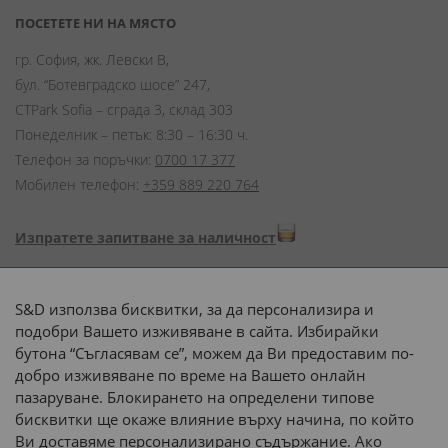
ПОСЕТЕТЕ НИ НА МЯСТО
гр. София, жк. Левски В,
бул. “Ботевградско шосе” 247,
CTPark Sofia – сграда 3, склад 303
Понеделник – петък: 8:30 – 16:30 ч.
Телефон за поръчки:
0700 17 377
Мобилен телефон:
+359 889 220 764
Изпратете запитване за наличност
Начини на плащане:
S&D използва бисквитки, за да персонализира и
подобри Вашето изживяване в сайта. Избирайки
бутона “Съгласявам се”, можем да Ви предоставим по-
добро изживяване по време на Вашето онлайн
пазаруване. Блокирането на определени типове
Доставка до адрес с:
бисквитки ще окаже влияние върху начина, по който
Ви доставяме персонализирано съдържание. Ако
 или 
наш транспорт