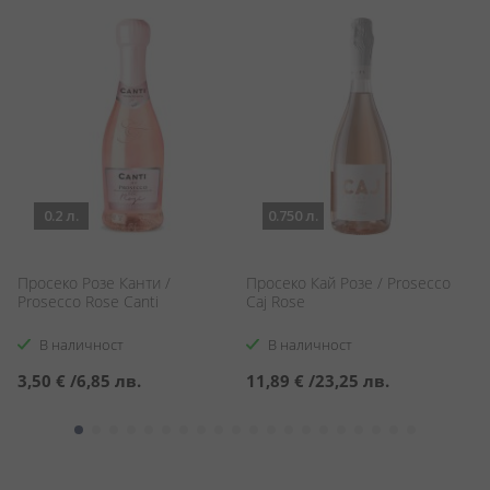
0.2 л.
0.750 л.
Просеко Розе Канти /
Просеко Кай Розе / Prosecco
П
Prosecco Rose Canti
Caj Rose
Бр
Mi
В наличност
В наличност
3,50 €
/
6,85 лв.
11,89 €
/
23,25 лв.
1