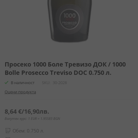
Преминете
към
Просеко 1000 Боле Тревизо ДОК / 1000
началото
Bolle Prosecco Treviso DOC 0.750 л.
на
галерия
В наличност
SKU
30-2028
със
Оцени продукта
снимки
8,64 €
/
16,90лв.
Валутен курс: 1 EUR = 1.95583 BGN
Обем: 0.750 л.