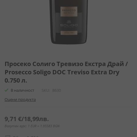
Преминете
към
Просеко Солиго Тревизо Екстра Драй /
началото
Prosecco Soligo DOC Treviso Extra Dry
на
0.750 л.
галерия
със
В наличност
SKU
8630
снимки
Оцени продукта
9,71 €
/
18,99лв.
Валутен курс: 1 EUR = 1.95583 BGN