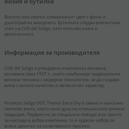
Визия и бутилка
Виното има светъл сламеножълт цвят с фини и
дълготрайни мехурчета. Бутилката следва елегантния
стил на Colli del Soligo, като излъчва класа и
автентичност.
Информация за производителя
Colli del Soligo е утвърдена италианска винарна,
основана през 1957 г., която комбинира традиционни
винени техники с модерни технологии, за да създава
вина с високо качество и автентичен характер.
Prosecco Soligo DOC Treviso Extra Dry е свежо и изискано
пенливо вино, което носи духа на италианската винена
традиция. Перфектно за специални поводи или просто
за наслада в добра компания, то е чудесен избор за
всеки ценител на качественото просеко.