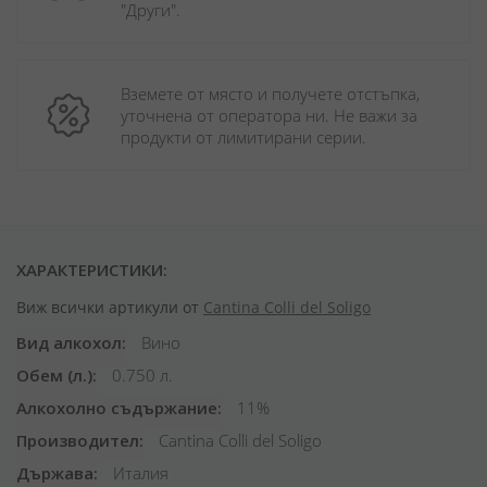
"Други". 
Вземете от място и получете отстъпка, 
уточнена от оператора ни. Не важи за 
продукти от лимитирани серии.
ХАРАКТЕРИСТИКИ:
Виж всички артикули от
Cantina Colli del Soligo
Вид алкохол
Вино
Обем (л.)
0.750 л.
Алкохолно съдържание
11%
Производител
Cantina Colli del Soligo
Държава
Италия