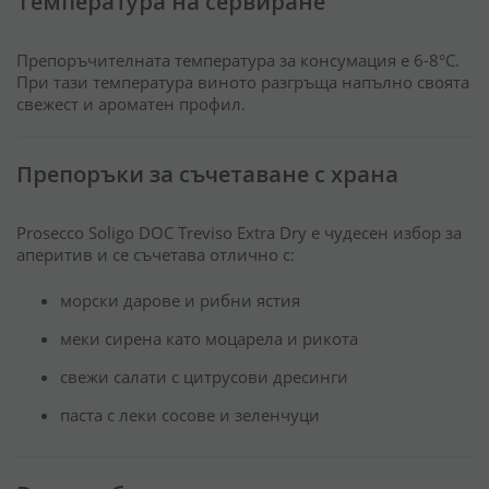
Температура на сервиране
Препоръчителната температура за консумация е 6-8°C.
При тази температура виното разгръща напълно своята
свежест и ароматен профил.
Препоръки за съчетаване с храна
Prosecco Soligo DOC Treviso Extra Dry е чудесен избор за
аперитив и се съчетава отлично с:
морски дарове и рибни ястия
меки сирена като моцарела и рикота
свежи салати с цитрусови дресинги
паста с леки сосове и зеленчуци