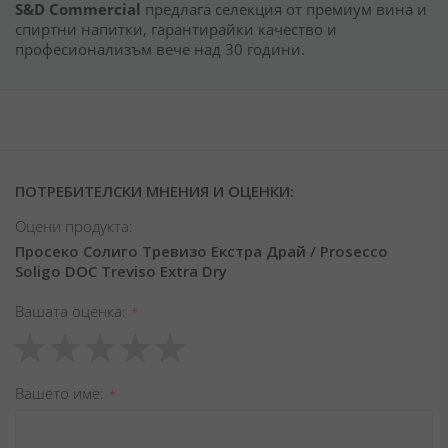
S&D Commercial
предлага селекция от премиум вина и
спиртни напитки, гарантирайки качество и
професионализъм вече над 30 години.
ПОТРЕБИТЕЛСКИ МНЕНИЯ И ОЦЕНКИ:
Оцени продукта:
Просеко Солиго Тревизо Екстра Драй / Prosecco
Soligo DOC Treviso Extra Dry
Вашата оценка
1
2
3
4
5
star
stars
stars
stars
stars
Вашето име