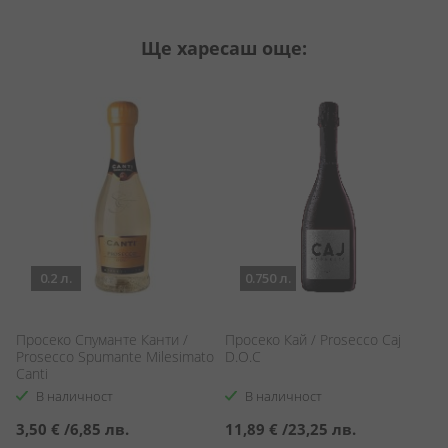
Ще харесаш още:
0.2 л.
0.750 л.
Просеко Спуманте Канти /
Просеко Кай / Prosecco Caj
П
Prosecco Spumante Milesimato
D.O.C
Ро
Canti
P
Sp
В наличност
В наличност
3,50 €
/
6,85 лв.
11,89 €
/
23,25 лв.
9