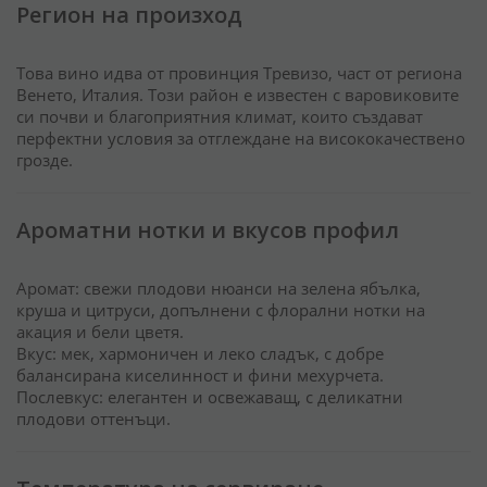
Регион на произход
Това вино идва от провинция Тревизо, част от региона
Венето, Италия. Този район е известен с варовиковите
си почви и благоприятния климат, които създават
перфектни условия за отглеждане на висококачествено
грозде.
Ароматни нотки и вкусов профил
Аромат: свежи плодови нюанси на зелена ябълка,
круша и цитруси, допълнени с флорални нотки на
акация и бели цветя.
Вкус: мек, хармоничен и леко сладък, с добре
балансирана киселинност и фини мехурчета.
Послевкус: елегантен и освежаващ, с деликатни
плодови оттенъци.