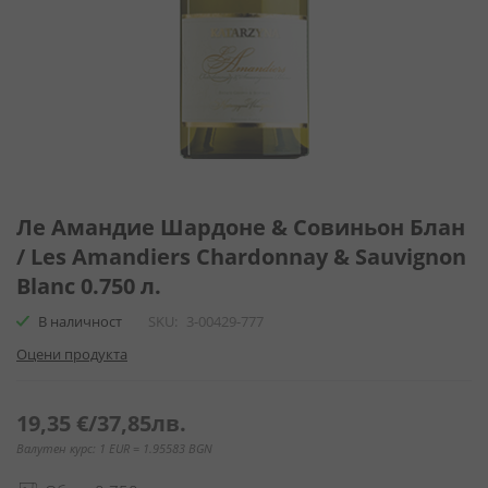
Преминете
към
Ле Амандие Шардоне & Совиньон Блан
началото
/ Les Amandiers Chardonnay & Sauvignon
на
Blanc 0.750 л.
галерия
със
В наличност
SKU
3-00429-777
снимки
Оцени продукта
19,35 €
/
37,85лв.
Валутен курс: 1 EUR = 1.95583 BGN