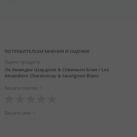
ПОТРЕБИТЕЛСКИ МНЕНИЯ И ОЦЕНКИ:
Оцени продукта:
Ле Амандие Шардоне & Совиньон Блан / Les
Amandiers Chardonnay & Sauvignon Blanc
Вашата оценка
1
2
3
4
5
star
stars
stars
stars
stars
Вашето име