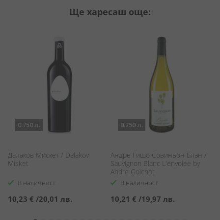
Ще харесаш още:
0.750 л.
0.750 л.
Далаков Мискет / Dalakov
Андре Гишо Совиньон Блан /
Д
Misket
Sauvignon Blanc L'envolee by
D
Andre Goichot
C
В наличност
В наличност
10,23 €
/
20,01 лв.
10,21 €
/
19,97 лв.
1