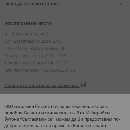
ЗАЩО ДА ПОРЪЧАТЕ ОТ НАС?
ПОСЕТЕТЕ НИ НА МЯСТО
гр. София, жк. Левски В,
бул. “Ботевградско шосе” 247,
CTPark Sofia – сграда 3, склад 303
Понеделник – петък: 8:30 – 16:30 ч.
Телефон за поръчки:
0700 17 377
Мобилен телефон:
+359 889 220 764
Изпратете запитване за наличност
Начини на плащане:
S&D използва бисквитки, за да персонализира и
подобри Вашето изживяване в сайта. Избирайки
бутона “Съгласявам се”, можем да Ви предоставим по-
добро изживяване по време на Вашето онлайн