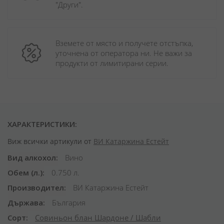
"Други". 
Вземете от място и получете отстъпка, 
уточнена от оператора ни. Не важи за 
продукти от лимитирани серии.
ХАРАКТЕРИСТИКИ:
Виж всички артикули от
ВИ Катаржина Естейт
Вид алкохол
Вино
Обем (л.)
0.750 л.
Производител
ВИ Катаржина Естейт
Държава
България
Сорт
Совиньон блан
Шардоне / Шабли