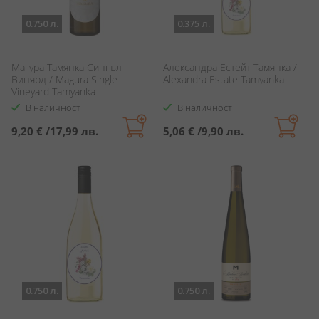
0.750 л.
0.375 л.
Магура Тамянка Сингъл
Александра Естейт Тамянка /
Винярд / Magura Single
Alexandra Estate Tamyanka
Vineyard Tamyanka
В наличност
В наличност
9,20 €
/
17,99 лв.
5,06 €
/
9,90 лв.
0.750 л.
0.750 л.