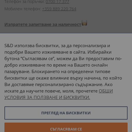
Телефон за поръчки:
0700 17 377
Мобилен телефон:
+359 889 220 764
Изпратете запитване за наличност
Начини на плащане:
S&D използва бисквитки, за да персонализира и
подобри Вашето изживяване в сайта. Избирайки
бутона “Съгласявам се”, можем да Ви предоставим по-
добро изживяване по време на Вашето онлайн
пазаруване. Блокирането на определени типове
Доставка до адрес с:
бисквитки ще окаже влияние върху начина, по който
Ви доставяме персонализирано съдържание. Ако
 или 
наш транспорт
искате да научите повече, моля, прочетете
ОБЩИ
УСЛОВИЯ ЗА ПОЛЗВАНЕ И БИСКВИТКИ.
Последвайте ни:
ПРЕГЛЕД НА БИСКВИТКИ
© 2026 “С и Д Комерсиал” ООД. Всички права запазени.
СЪГЛАСЯВАМ СЕ