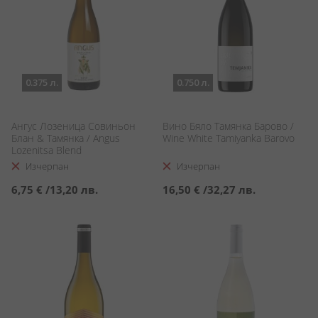
0.375 л.
0.750 л.
Ангус Лозеница Совиньон
Вино Бяло Тамянка Барово /
Блан & Тамянка / Angus
Wine White Tamiyanka Barovo
Lozenitsa Blend
Изчерпан
Изчерпан
6,75 €
/
13,20 лв.
16,50 €
/
32,27 лв.