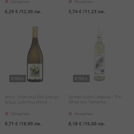
Изчерпан
Изчерпан
6,29 €
/
12,30 лв.
5,74 €
/
11,23 лв.
0.750 л.
0.750 л.
Ангус Лозеница Бял Бленд /
Белият Ключ Тамянка / The
Angus Lozenitsa Blend
White Key Tamianka
Изчерпан
Изчерпан
9,71 €
/
18,99 лв.
8,18 €
/
16,00 лв.