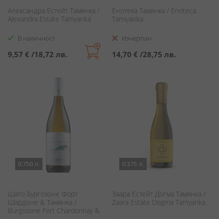
Александра Естейт Тамянка /
Енотека Тамянка / Enoteca
Alexandra Estate Tamyanka
Tamiyanka
В наличност
Изчерпан
9,57 €
/
18,72 лв.
14,70 €
/
28,75 лв.
0.750 л.
0.375 л.
Шато Бургозоне Форт
Заара Естейт Догма Тамянка /
Шардоне & Тамянка /
Zaara Estate Dogma Tamyanka
Burgozone Fort Chardonnay &
Tamyanka