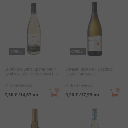
0.750 л.
0.750 л.
Симбиоза Бяло Братанови /
Богдая Тамянка / Bogdaya
Symbiose White Bratanovi Bio
Estate Tamyanka
В наличност
В наличност
7,50 €
/
14,67 лв.
9,20 €
/
17,99 лв.