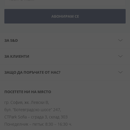
АБОНИРАМ СЕ
ЗА S&D
ЗА КЛИЕНТИ
ЗАЩО ДА ПОРЪЧАТЕ ОТ НАС?
ПОСЕТЕТЕ НИ НА МЯСТО
гр. София, жк. Левски В,
бул. “Ботевградско шосе” 247,
CTPark Sofia – сграда 3, склад 303
Понеделник – петък: 8:30 – 16:30 ч.