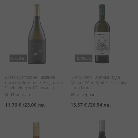
0.750 л.
0.750 л.
Шато Бургозоне Тамянка
Вино Бяло Тамянка Луда
Сингъл Винярдс / Burgozone
Мара / Wine White Temjanika
Single Vineyard Tamyanka
Luda Mara
Изчерпан
Изчерпан
11,76 €
/
23,00 лв.
13,57 €
/
26,54 лв.