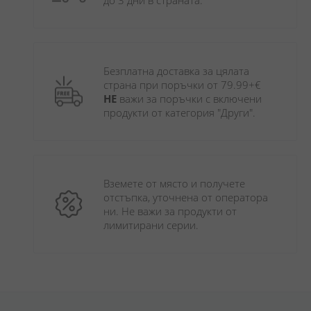
до 3 дни в страната.
Безплатна доставка за цялата 
страна при поръчки от 79.99+€ 
НЕ
 важи за поръчки с включени 
продукти от категория "Други". 
Вземете от място и получете 
отстъпка, уточнена от оператора 
ни. Не важи за продукти от 
лимитирани серии.