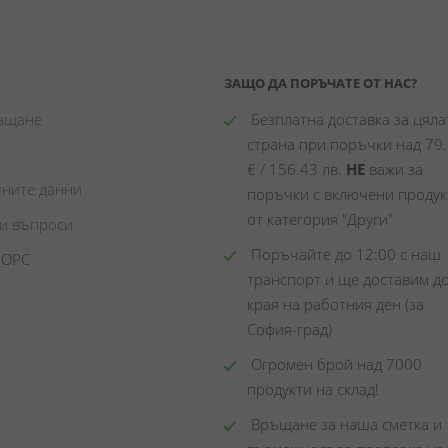
ЗАЩО ДА ПОРЪЧАТЕ ОТ НАС?
лащане
 Безплатна доставка за цялат
страна при поръчки над 79.
€ / 156.43 лв. 
НЕ
 важи за 
чните данни
поръчки с включени продукт
от категория "Други"
ни въпроси
 Поръчайте до 12:00 с наш 
 ОРС
транспорт и ще доставим до
края на работния ден (за 
София-град)
 Огромен брой над 7000 
продукти на склад! 
 Връщане за наша сметка и 