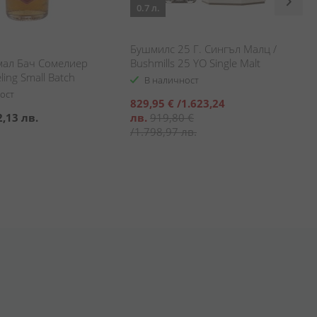
0.7 л.
Бушмилс 25 Г. Сингъл Малц /
мал Бач Сомелиер
Bushmills 25 YO Single Malt
ling Small Batch
В наличност
Rioja
ост
Специална
829,95 €
/
1.623,24
цена
2,13 лв.
лв.
919,80 €
/
1.798,97 лв.