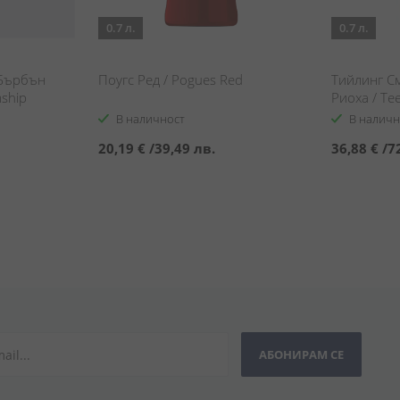
0.7 л.
0.7 л.
Бърбън
Поугс Ред / Pogues Red
Тийлинг С
mship
Риоха / Tee
Sommelier 
В наличност
В наличн
20,19 €
/
39,49 лв.
36,88 €
/
7
АБОНИРАМ СЕ