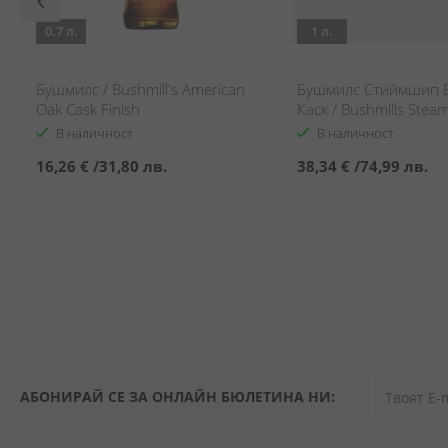
0.7 л.
1 л.
Бушмилс / Bushmill's American
Бушмилс Стиймшип 
Oak Cask Finish
Каск / Bushmills Stea
Bourbon Cask
В наличност
В наличност
16,26 €
/
31,80 лв.
38,34 €
/
74,99 лв.
АБОНИРАЙ СЕ ЗА ОНЛАЙН БЮЛЕТИНА НИ: