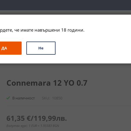
вка за цялата страна при поръчки на алкохол над 
79,99 € / 156
рдете, че имате навършени 18 години.
ЗА ПОДАРЪК
ПРОМО
СПЕЦИАЛНИ ПРЕДЛОЖЕНИЯ
МАРКИ
ДА
Не
Сингъл Малц
Конемара 12 Г. / Connemara 12 YO
Connemara 12 YO 0.7
В наличност
SKU
10850
61,35 €
/
119,99лв.
Валутен курс: 1 EUR = 1.95583 BGN