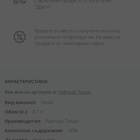
с включени продукти от категория 
"Други". 
Вземете от място и получете отстъпка, 
уточнена от оператора ни. Не важи за 
продукти от лимитирани серии.
ХАРАКТЕРИСТИКИ:
Виж всички артикули от
Райтърс Тиърс
Вид алкохол
Уиски
Обем (л.)
0.7 л.
Производител
Райтърс Тиърс
Алкохолно съдържание
40%
Държава
Ирландия