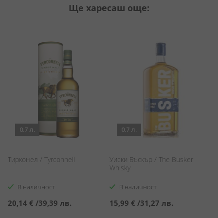
Ще харесаш още:
0.7 л.
0.7 л.
Тирконел / Tyrconnell
Уиски Бъскър / The Busker
К
Whisky
Co
В наличност
В наличност
20,14 €
/
39,39 лв.
15,99 €
/
31,27 лв.
2