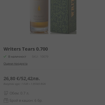
Преминете
към
Writers Tears 0.700
началото
В наличност
SKU
10079
на
галерия
Оцени продукта
със
снимки
26,80 €
/
52,42лв.
Валутен курс: 1 EUR = 1.95583 BGN
Обем: 0.7 л.
Брой в кашон: 6 бр.