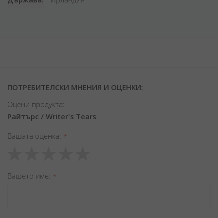
ПОТРЕБИТЕЛСКИ МНЕНИЯ И ОЦЕНКИ:
Оцени продукта:
Райтърс / Writer's Tears
Вашата оценка
1
2
3
4
5
star
stars
stars
stars
stars
Вашето име