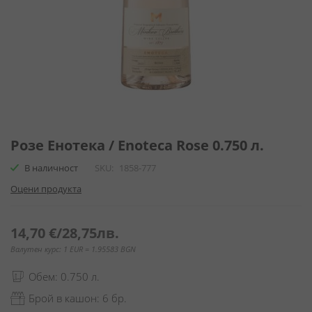
Преминете
към
Розе Енотека / Enoteca Rose 0.750 л.
началото
В наличност
SKU
1858-777
на
галерия
Оцени продукта
със
снимки
14,70 €
/
28,75лв.
Валутен курс: 1 EUR = 1.95583 BGN
Обем: 0.750 л.
Брой в кашон: 6 бр.