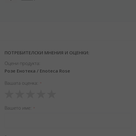
ПОТРЕБИТЕЛСКИ МНЕНИЯ И ОЦЕНКИ:
Оцени продукта:
Розе Енотека / Enoteca Rose
Вашата оценка
1
2
3
4
5
star
stars
stars
stars
stars
Вашето име