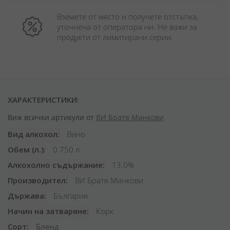
Вземете от място и получете отстъпка, 
уточнена от оператора ни. Не важи за 
продукти от лимитирани серии.
ХАРАКТЕРИСТИКИ:
Виж всички артикули от
ВИ Братя Минкови
Вид алкохол
Вино
Обем (л.)
0.750 л.
Алкохолно съдържание
13.0%
Производител
ВИ Братя Минкови
Държава
България
Начин на затваряне
Корк
Сорт
Бленд