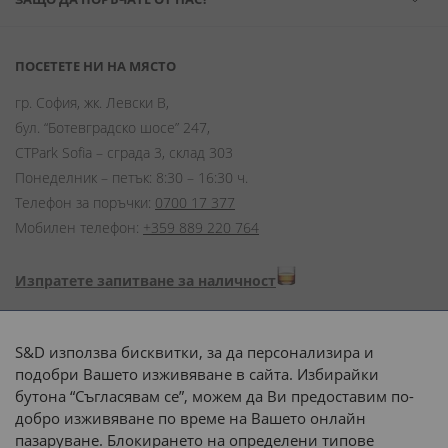
ПОСЕТЕТЕ НИ НА МЯСТО
гр. София, жк. Левски В,
бул. “Ботевградско шосе” 247,
CTPark Sofia – сграда 3, склад 303
Понеделник – петък: 8:30 – 16:30 ч.
Телефон за поръчки:
0700 17 377
Мобилен телефон:
+359 889 220 764
Изпратете запитване за наличност
Начини на плащане:
S&D използва бисквитки, за да персонализира и
подобри Вашето изживяване в сайта. Избирайки
бутона “Съгласявам се”, можем да Ви предоставим по-
добро изживяване по време на Вашето онлайн
пазаруване. Блокирането на определени типове