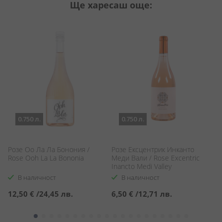
Ще харесаш още:
0.750 л.
0.750 л.
Розе Оо Ла Ла Бонония /
Розе Ексцентрик Инканто
А
Rose Ooh La La Bononia
Меди Вали / Rose Excentric
An
Inancto Medi Valley
В наличност
В наличност
12,50 €
/
24,45 лв.
6,50 €
/
12,71 лв.
4