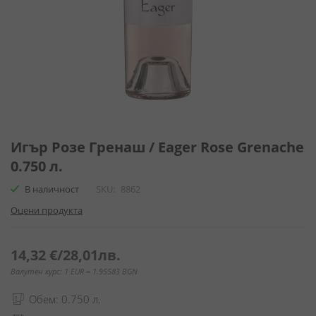
Преминете
към
Игър Розе Гренаш / Eager Rose Grenache
началото
0.750 л.
на
галерия
В наличност
SKU
8862
със
Оцени продукта
снимки
14,32 €
/
28,01лв.
Валутен курс: 1 EUR = 1.95583 BGN
Обем: 0.750 л.