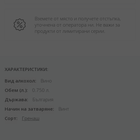
Вземете от място и получете отстъпка, 
уточнена от оператора ни. Не важи за 
продукти от лимитирани серии.
ХАРАКТЕРИСТИКИ:
Вид алкохол
Вино
Обем (л.)
0.750 л.
Държава
България
Начин на затваряне
Винт
Сорт
Гренаш