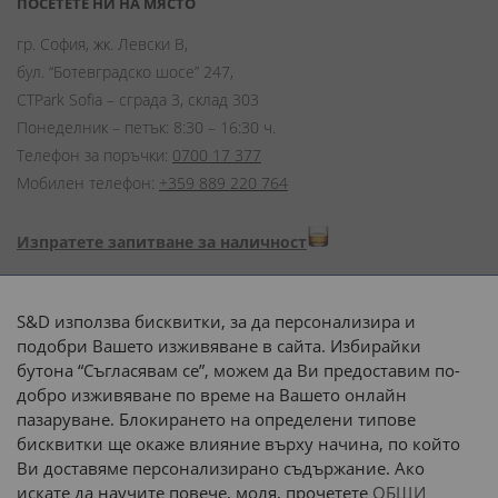
ПОСЕТЕТЕ НИ НА МЯСТО
гр. София, жк. Левски В,
бул. “Ботевградско шосе” 247,
CTPark Sofia – сграда 3, склад 303
Понеделник – петък: 8:30 – 16:30 ч.
Телефон за поръчки:
0700 17 377
Мобилен телефон:
+359 889 220 764
Изпратете запитване за наличност
Начини на плащане:
S&D използва бисквитки, за да персонализира и
подобри Вашето изживяване в сайта. Избирайки
бутона “Съгласявам се”, можем да Ви предоставим по-
добро изживяване по време на Вашето онлайн
пазаруване. Блокирането на определени типове
Доставка до адрес с:
бисквитки ще окаже влияние върху начина, по който
Ви доставяме персонализирано съдържание. Ако
 или 
наш транспорт
искате да научите повече, моля, прочетете
ОБЩИ