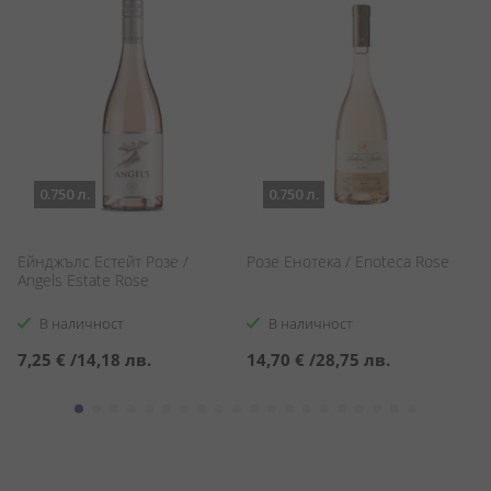
0.750 л.
0.750 л.
Ейнджълс Естейт Розе /
Розе Енотека / Enoteca Rose
Р
Angels Estate Rose
Д
Pu
В наличност
В наличност
7,25 €
/
14,18 лв.
14,70 €
/
28,75 лв.
7