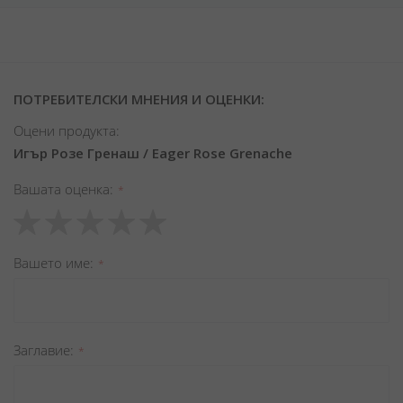
ПОТРЕБИТЕЛСКИ МНЕНИЯ И ОЦЕНКИ:
Оцени продукта:
Игър Розе Гренаш / Eager Rose Grenache
Вашата оценка
1
2
3
4
5
star
stars
stars
stars
stars
Вашето име
Заглавиe