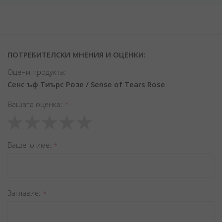
ПОТРЕБИТЕЛСКИ МНЕНИЯ И ОЦЕНКИ:
Оцени продукта:
Сенс ъф Тиърс Розе / Sense of Tears Rose
Вашата оценка
1
2
3
4
5
star
stars
stars
stars
stars
Вашето име
Заглавиe