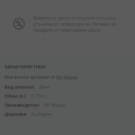
Вземете от място и получете отстъпка, 
уточнена от оператора ни. Не важи за 
продукти от лимитирани серии.
ХАРАКТЕРИСТИКИ:
Виж всички артикули от
ВИ Марян
Вид алкохол
Вино
Обем (л.)
0.750 л.
Производител
ВИ Марян
Държава
България