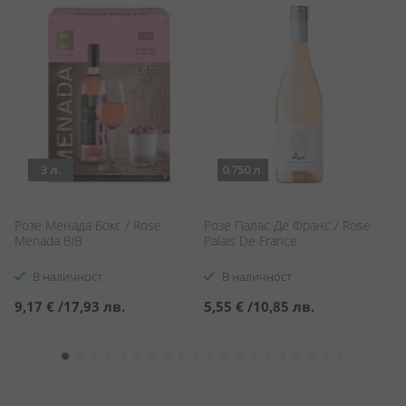
3 л.
0.750 л.
Розе Менада Бокс / Rose
Розе Палас Де Франс / Rose
Б
Menada BiB
Palais De France
Bo
В наличност
В наличност
9,17 €
/
17,93 лв.
5,55 €
/
10,85 лв.
3