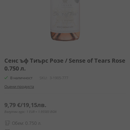
Преминете
към
Сенс ъф Тиърс Розе / Sense of Tears Rose
началото
0.750 л.
на
галерия
В наличност
SKU
3-1905-777
със
Оцени продукта
снимки
9,79 €
/
19,15лв.
Валутен курс: 1 EUR = 1.95583 BGN
Обем: 0.750 л.