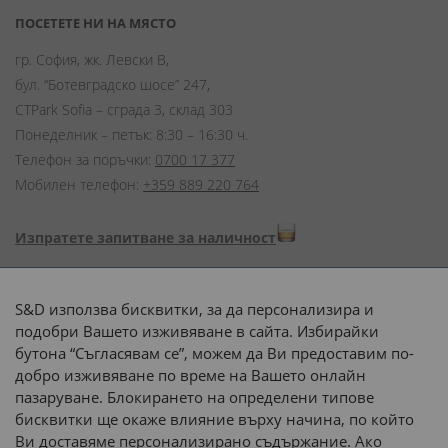
ПОСЕТЕТЕ НИ НА МЯСТО
гр. София, жк. Левски В,
бул. “Ботевградско шосе” 247,
CTPark Sofia – сграда 3, склад 303
Понеделник – петък: 8:30 – 16:30 ч.
Телефон за поръчки:
0700 17 377
Мобилен телефон:
+359 889 220 764
Изпратете запитване за наличност
Начини на плащане:
S&D използва бисквитки, за да персонализира и
подобри Вашето изживяване в сайта. Избирайки
бутона “Съгласявам се”, можем да Ви предоставим по-
добро изживяване по време на Вашето онлайн
пазаруване. Блокирането на определени типове
Доставка до адрес с:
бисквитки ще окаже влияние върху начина, по който
Ви доставяме персонализирано съдържание. Ако
 или 
наш транспорт