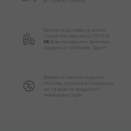
до 3 дни в страната.
Безплатна доставка за цялата 
страна при поръчки от 79.99+€ 
НЕ
 важи за поръчки с включени 
продукти от категория "Други". 
Вземете от място и получете 
отстъпка, уточнена от оператора 
ни. Не важи за продукти от 
лимитирани серии.