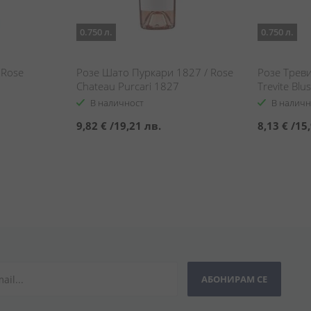
0.750 л.
0.750 л.
 Rose
Розе Шато Пуркари 1827 / Rose
Розе Трев
Chateau Purcari 1827
Trevite Blu
В наличност
В наличн
9,82 €
/
19,21 лв.
8,13 €
/
15,
АБОНИРАМ СЕ