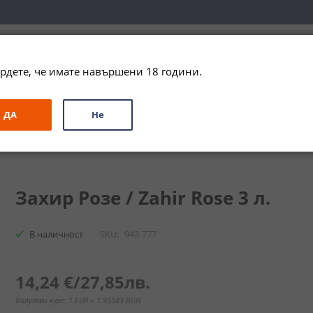
вка за цялата страна при поръчки на алкохол над 
79,99 € / 156
рдете, че имате навършени 18 години.
ЗА ПОДАРЪК
ПРОМО
СПЕЦИАЛНИ ПРЕДЛОЖЕНИЯ
МАРКИ
ДА
Не
se
Захир Розе / Zahir Rose 3 л.
В наличност
SKU
943-777
14,24 €
/
27,85лв.
Валутен курс: 1 EUR = 1.95583 BGN