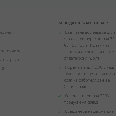
ЗАЩО ДА ПОРЪЧАТЕ ОТ НАС?
лащане
 Безплатна доставка за цялат
страна при поръчки над 79.
€ / 156.43 лв. 
НЕ
 важи за 
чните данни
поръчки с включени продукт
от категория "Други"
ни въпроси
 Поръчайте до 12:00 с наш 
 ОРС
транспорт и ще доставим до
края на работния ден (за 
София-град)
 Огромен брой над 7000 
продукти на склад! 
 Връщане за наша сметка и 