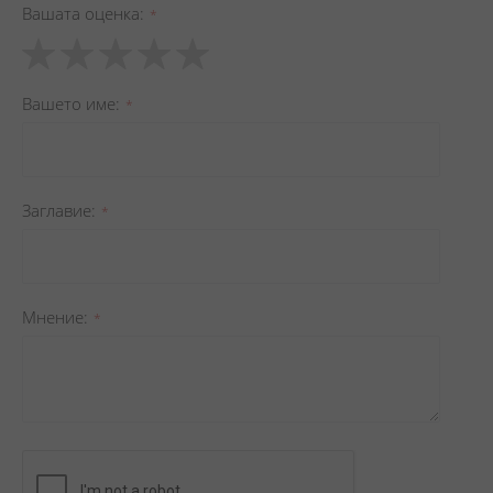
Вашата оценка
1
2
3
4
5
star
stars
stars
stars
stars
Вашето име
Заглавиe
Мнение