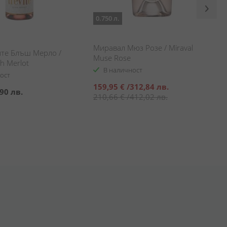
0.750 л.
Миравал Мюз Розе / Miraval
ите Блъш Мерло /
Muse Rose
sh Merlot
В наличност
ост
Специална
159,95 €
/
312,84 лв.
90 лв.
цена
210,66 €
/
412,02 лв.