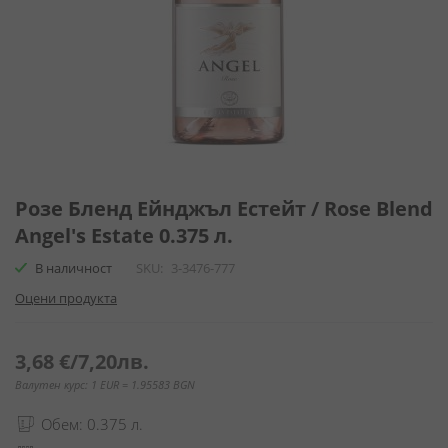
Преминете
към
Розе Бленд Ейнджъл Естейт / Rose Blend
началото
Angel's Estate 0.375 л.
на
галерия
В наличност
SKU
3-3476-777
със
Оцени продукта
снимки
3,68 €
/
7,20лв.
Валутен курс: 1 EUR = 1.95583 BGN
Обем: 0.375 л.