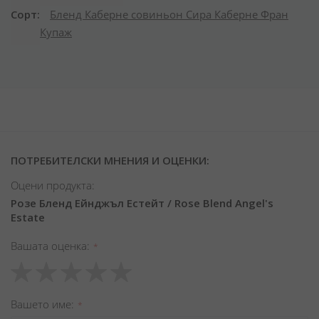
Сорт
Бленд
Каберне совиньон
Сира
Каберне Фран
Купаж
ПОТРЕБИТЕЛСКИ МНЕНИЯ И ОЦЕНКИ:
Оцени продукта:
Розе Бленд Ейнджъл Естейт / Rose Blend Angel's
Estate
Вашата оценка
1
2
3
4
5
star
stars
stars
stars
stars
Вашето име