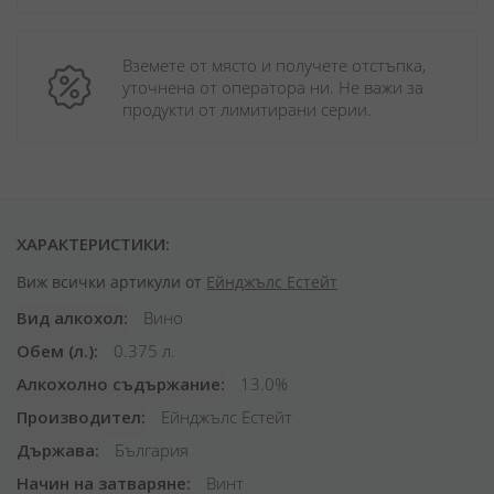
Вземете от място и получете отстъпка, 
уточнена от оператора ни. Не важи за 
продукти от лимитирани серии.
ХАРАКТЕРИСТИКИ:
Виж всички артикули от
Ейнджълс Естейт
Вид алкохол
Вино
Обем (л.)
0.375 л.
Алкохолно съдържание
13.0%
Производител
Ейнджълс Естейт
Държава
България
Начин на затваряне
Винт