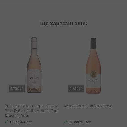
Ще харесаш още:
0.750 л.
0.750 л.
Вила Юстина Четири Сезона
Ауреос Розе / Aureos Rose
М
Розе Рубин / Villa Yustina Four
M
Seasons Rose
В наличност
В наличност