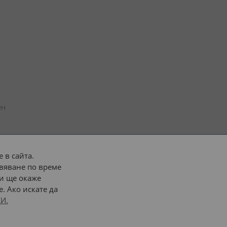
н 
 в сайта.
вяване по време
 или 
наш транспорт
и ще окаже
. Ако искате да
Последвайте ни:
И.