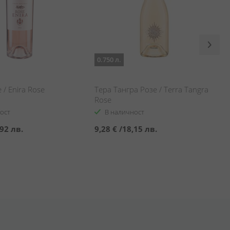
0.750 л.
 / Enira Rose
Тера Тангра Розе / Terra Tangra
Rose
ост
В наличност
92 лв.
9,28 €
/
18,15 лв.