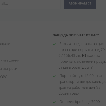
АБОНИРАМ СЕ
ЗАЩО ДА ПОРЪЧАТЕ ОТ НАС?
лащане
 Безплатна доставка за цялат
страна при поръчки над 79.
€ / 156.43 лв. 
НЕ
 важи за 
чните данни
поръчки с включени продукт
от категория "Други"
ни въпроси
 Поръчайте до 12:00 с наш 
 ОРС
транспорт и ще доставим до
края на работния ден (за 
София-град)
 Огромен брой над 7000 