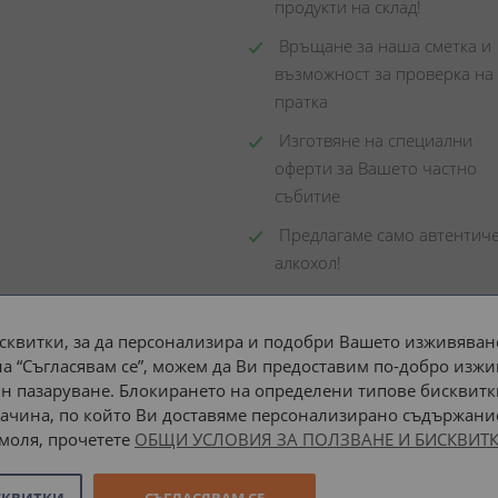
продукти на склад! 
 Връщане за наша сметка и 
възможност за проверка на 
пратка
 Изготвяне на специални 
оферти за Вашето частно 
събитие
 Предлагаме само автентиче
алкохол!
сквитки, за да персонализира и подобри Вашето изживяване
а “Съгласявам се”, можем да Ви предоставим по-добро изжи
Доставка до адрес с:
н пазаруване. Блокирането на определени типове бисквитк
ачина, по който Ви доставяме персонализирано съдържание
 моля, прочетете
ОБЩИ УСЛОВИЯ ЗА ПОЛЗВАНЕ И БИСКВИТК