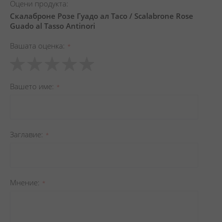
Оцени продукта:
Скалаброне Розе Гуадо ал Тасо / Scalabrone Rose
Guado al Tasso Antinori
Вашата оценка
1
2
3
4
5
star
stars
stars
stars
stars
Вашето име
Заглавиe
Мнение