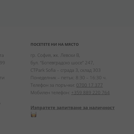
ПОСЕТЕТЕ НИ НА МЯСТО
а 
гр. София, жк. Левски В,
99 
бул. “Ботевградско шосе” 247,
CTPark Sofia – сграда 3, склад 303
и 
Понеделник – петък: 8:30 – 16:30 ч.
Телефон за поръчки:
0700 17 377
Мобилен телефон:
+359 889 220 764
 
Изпратете запитване за наличност