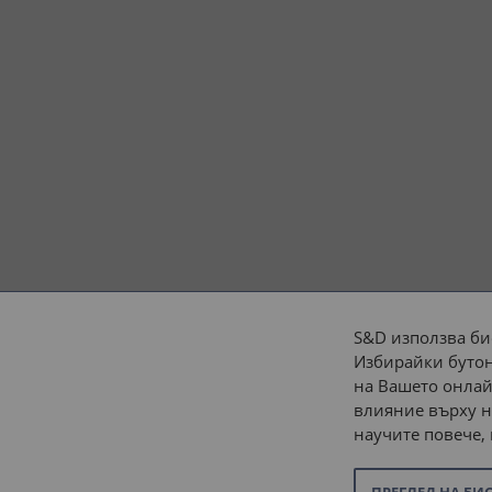
S&D използва би
Избирайки бутон
Начини на плащане:
на Вашето онлай
влияние върху н
научите повече,