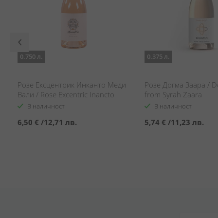
0.750 л.
0.375 л.
Розе Ексцентрик Инканто Меди
Розе Догма Заара / 
Вали / Rose Excentric Inancto
from Syrah Zaara
Medi Valley
В наличност
В наличност
6,50 €
/
12,71 лв.
5,74 €
/
11,23 лв.