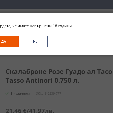
вка за цялата страна при поръчки на алкохол над 
79,99 € / 156
рдете, че имате навършени 18 години.
ЗА ПОДАРЪК
ПРОМО
СПЕЦИАЛНИ ПРЕДЛОЖЕНИЯ
МАРКИ
ДА
Не
 ал Тасо / Scalabrone Rose Guado al Tasso Antinori
Скалаброне Розе Гуадо ал Тасо 
Tasso Antinori 0.750 л.
В наличност
SKU
3-2239-777
21,46 €
/
41,97лв.