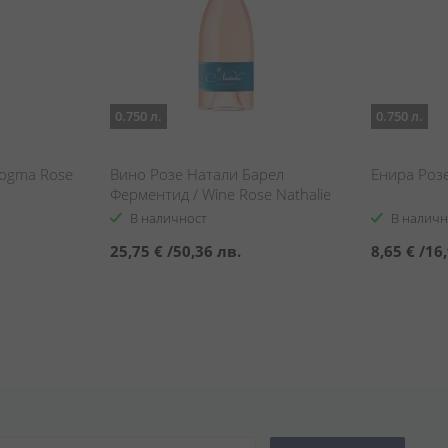
0.750 л.
0.750 л.
Dogma Rose
Вино Розе Натали Барел
Енира Розе
Ферментид / Wine Rose Nathalie
Barrel Fermentid
В наличност
В наличн
25,75 €
/
50,36 лв.
8,65 €
/
16,