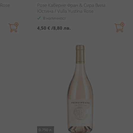
 Rose
Розе Каберне Фран & Сира Вила
Юстина / Vulla Yustina Rose
В наличност
4,50 €
/
8,80 лв.
0.750 л.