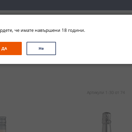
вка за цялата страна при поръчки на алкохол над 
79,99 € / 156
рдете, че имате навършени 18 години.
ЗА ПОДАРЪК
ПРОМО
СПЕЦИАЛНИ ПРЕДЛОЖЕНИЯ
МАРКИ
ДА
Не
Артикули
1
-
30
от
74