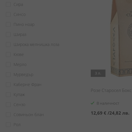
Сира
Синсо
Пино ноар
Шираз
Широка мелнишка лоза
Кюве
Мерло
3 л.
Мурведър
Каберне Фран
Розе Старосел Бокс 
Купаж
В наличност
Сензо
12,69 €
/
24,82 лв.
Совиньон блан
Рол