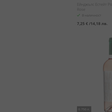
Ейнджълс Естейт Роз
Rose
В наличност
7,25 €
/
14,18 лв.
0.750 л.