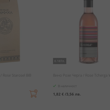
0.187л.
/ Rose Starosel BiB
Вино Розе Черга / Rose Tcherga 
В наличност
1,82 €
/
3,56 лв.