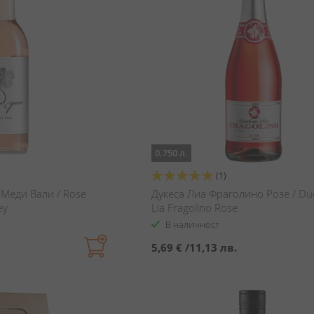
0.750 л.
Оценка:
(1)
100%
Меди Вали / Rose
Дукеса Лиа Фраголино Розе / Du
ey
Lia Fragolino Rose
В наличност
5,69 €
/
11,13 лв.