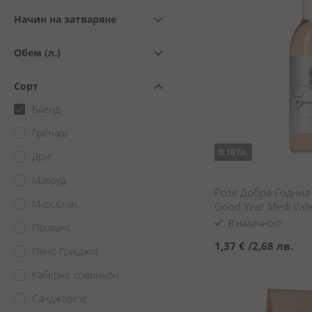
Начин на затваряне
Обем (л.)
Сорт
Бленд
Гренаш
0.187л.
Друг
Мавруд
Розе Добра Година 
Марселан
Good Year Medi Vall
В наличност
Прованс
1,37 €
/
2,68 лв.
Пино Гри(джо)
Каберне совиньон
Санджовезе