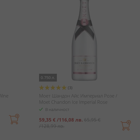
0.750 л.
Оценка:
(3)
100%
Wine
Моет Шандон Айс Империал Розе /
Moet Chandon Ice Imperial Rose
В наличност
Специална
59,35 €
/
116,08 лв.
65,95 €
цена
/
128,99 лв.