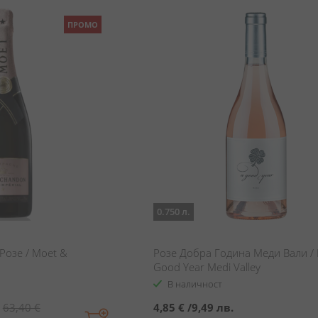
ПРОМО
0.750 л.
Розе / Moet &
Розе Добра Година Меди Вали /
Good Year Medi Valley
В наличност
63,40 €
4,85 €
/
9,49 лв.