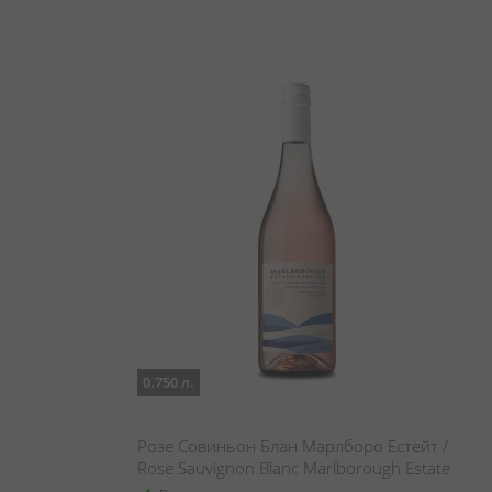
0.750 л.
Розе Совиньон Блан Марлборо Естейт /
Rose Sauvignon Blanc Marlborough Estate
Reserve