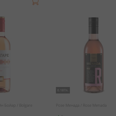
0.187л.
н Бойар / Bolgare
Розе Менада / Rose Menada
r