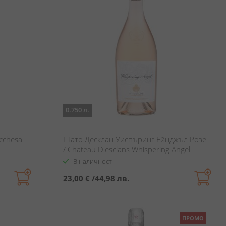
0.750 л.
cchesa
Шато Десклан Уиспъринг Ейнджъл Розе
/ Chateau D'esclans Whispering Angel
Rose
В наличност
23,00 €
/
44,98 лв.
ПРОМО