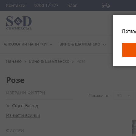
Прескачане
Контакти
0700 17 377
Блог
към
Безплатна доста
съдържанието
повече
Потвъ
АЛКОХОЛНИ НАПИТКИ
ВИНО & ШАМПАНСКО
ДРУГИ
Начало
Вино & Шампанско
Розе
Розе
ИЗБРАНИ ФИЛТРИ
Покажи по
Сорт
Бленд
Изчисти всички
ФИЛТРИ