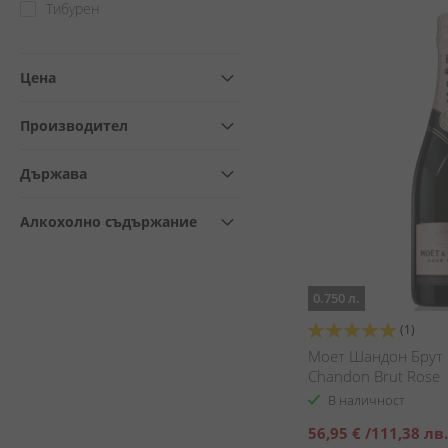
Тибурен
Цена
Производител
Държава
Алкохолно съдържание
0.750 л.
Оценка:
(1)
100%
Моет Шандон Брут 
Chandon Brut Rose
В наличност
Специална
56,95 €
/
111,38 лв.