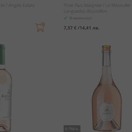
е / Angels Estate
Розе Льо Масулие / Le Masoulier
Languedoc-Roussillon
В наличност
7,37 €
/
14,41 лв.
0.750 л.