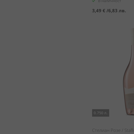
В наличност
3,49 €
/
6,83 лв.
0.750 л.
Стелиан Розе / Stall