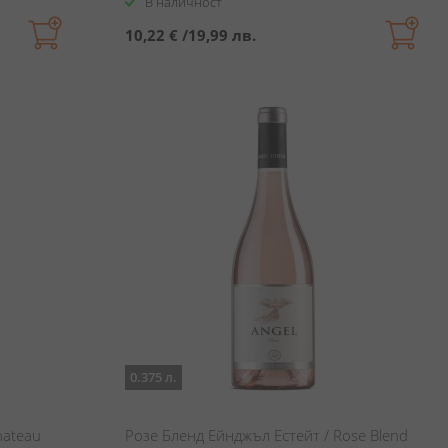
В наличност
10,22 €
/
19,99 лв.
0.375 л.
hateau
Розе Бленд Ейнджъл Естейт / Rose Blend