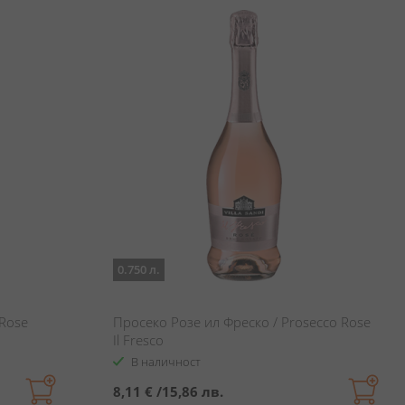
0.750 л.
 Rose
Просеко Розе ил Фреско / Prosecco Rose
Il Fresco
В наличност
8,11 €
/
15,86 лв.