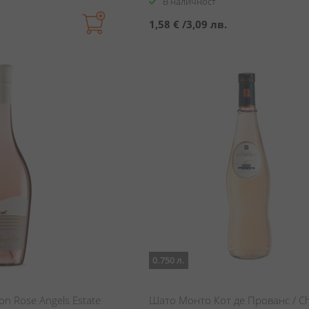
В наличност
1,58 €
/
3,09 лв.
0.750 л.
ion Rose Angels Estate
Шато Монто Кот де Прованс / C