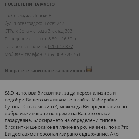
ПОСЕТЕТЕ НИ НА МЯСТО
гр. София, жк. Левски В,
бул. “Ботевградско шосе” 247,
CTPark Sofia – сграда 3, склад 303
Понеделник – петък: 8:30 – 16:30 ч.
Телефон за поръчки:
0700 17 377
Мобилен телефон:
+359 889 220 764
Изпратете запитване за наличност
Начини на плащане:
S&D използва бисквитки, за да персонализира и
подобри Вашето изживяване в сайта. Избирайки
бутона “Съгласявам се”, можем да Ви предоставим по-
добро изживяване по време на Вашето онлайн
пазаруване. Блокирането на определени типове
Доставка до адрес с:
бисквитки ще окаже влияние върху начина, по който
Ви доставяме персонализирано съдържание. Ако
 или 
наш транспорт