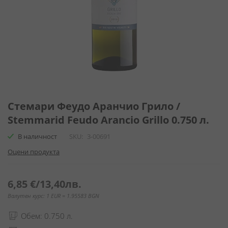
Преминете
към
Стемари Феудо Аранчио Грило /
началото
Stemmarid Feudo Arancio Grillo 0.750 л.
на
галерия
В наличност
SKU
3-00691
със
Оцени продукта
снимки
6,85 €
/
13,40лв.
Валутен курс: 1 EUR = 1.95583 BGN
Обем: 0.750 л.