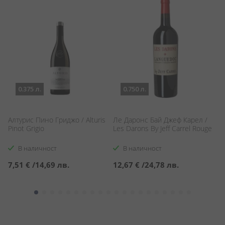
0.375 л.
0.750 л.
Алтурис Пино Гриджо / Alturis
Ле Даронс Бай Джеф Карел /
К
Pinot Grigio
Les Darons By Jeff Carrel Rouge
C
В наличност
В наличност
7,51 €
/
14,69 лв.
12,67 €
/
24,78 лв.
1