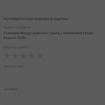
ПОТРЕБИТЕЛСКИ МНЕНИЯ И ОЦЕНКИ:
Оцени продукта:
Стемари Феудо Аранчио Грило / Stemmarid Feudo
Arancio Grillo
Вашата оценка
1
2
3
4
5
star
stars
stars
stars
stars
Вашето име
Заглавиe