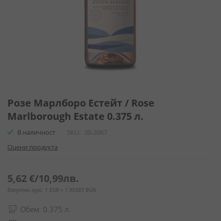
Преминете
към
Розе Марлборо Естейт / Rose
началото
Marlborough Estate 0.375 л.
на
галерия
В наличност
SKU
30-2067
със
Оцени продукта
снимки
5,62 €
/
10,99лв.
Валутен курс: 1 EUR = 1.95583 BGN
Обем: 0.375 л.