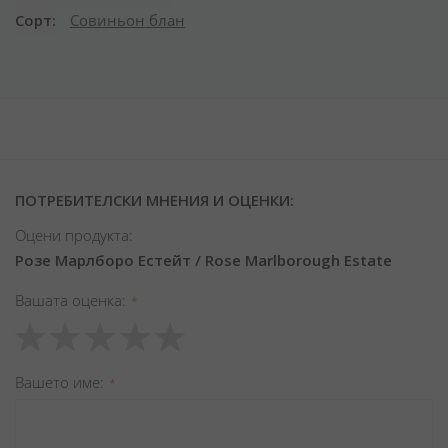
Сорт
Совиньон блан
ПОТРЕБИТЕЛСКИ МНЕНИЯ И ОЦЕНКИ:
Оцени продукта:
Розе Марлборо Естейт / Rose Marlborough Estate
Вашата оценка
1
2
3
4
5
star
stars
stars
stars
stars
Вашето име