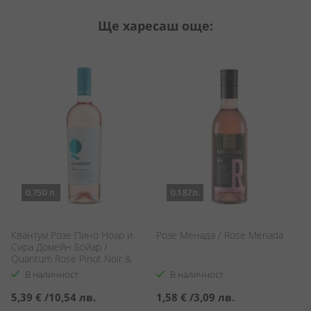
Ще харесаш още:
0.750 л.
0.187л.
Квантум Розе Пино Ноар и
Розе Менада / Rose Menada
Р
a
Сира Домейн Бойар /
D
Quantum Rose Pinot Noir &
Syrah Domaine Boyar
В наличност
В наличност
5,39 €
/
10,54 лв.
1,58 €
/
3,09 лв.
1