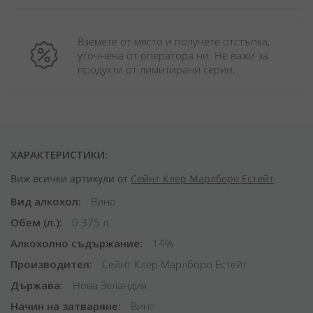
Вземете от място и получете отстъпка, 
уточнена от оператора ни. Не важи за 
продукти от лимитирани серии.
ХАРАКТЕРИСТИКИ:
Виж всички артикули от
Сейнт Клер Марлборо Естейт
Вид алкохол
Вино
Обем (л.)
0.375 л.
Алкохолно съдържание
14%
Производител
Сейнт Клер Марлборо Естейт
Държава
Нова Зеландия
Начин на затваряне
Винт