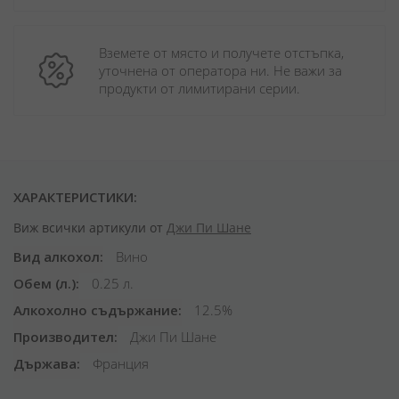
Вземете от място и получете отстъпка, 
уточнена от оператора ни. Не важи за 
продукти от лимитирани серии.
ХАРАКТЕРИСТИКИ:
Виж всички артикули от
Джи Пи Шане
Вид алкохол
Вино
Обем (л.)
0.25 л.
Алкохолно съдържание
12.5%
Производител
Джи Пи Шане
Държава
Франция