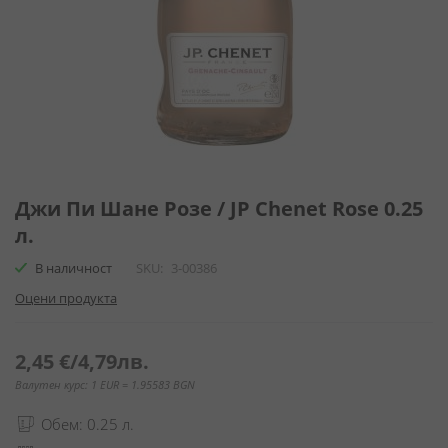
Преминете
към
Джи Пи Шане Розе / JP Chenet Rose 0.25
началото
л.
на
галерия
В наличност
SKU
3-00386
със
Оцени продукта
снимки
2,45 €
/
4,79лв.
Валутен курс: 1 EUR = 1.95583 BGN
Обем: 0.25 л.