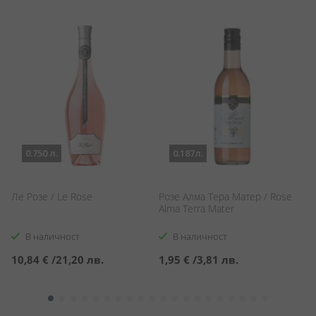
0.750 л.
0.187л.
Ле Розе / Le Rose
Розе Алма Тера Матер / Rose
Р
Alma Terra Mater
Co
В наличност
В наличност
10,84 €
/
21,20 лв.
1,95 €
/
3,81 лв.
6