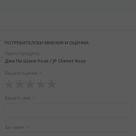
ПОТРЕБИТЕЛСКИ МНЕНИЯ И ОЦЕНКИ:
Оцени продукта:
Джи Пи Шане Розе / JP Chenet Rose
Вашата оценка
1
2
3
4
5
star
stars
stars
stars
stars
Вашето име
Заглавиe