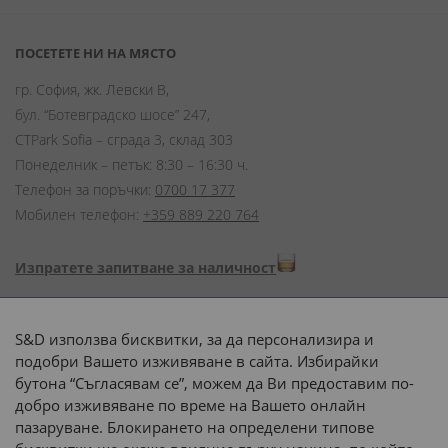
ПОСЕТЕТЕ НИ НА МЯСТО
гр. София, жк. Левски В,
бул. “Ботевградско шосе” 247,
CTPark Sofia – сграда 3, склад 303
Понеделник – петък: 8:30 – 16:30 ч.
Телефон за поръчки:
0700 17 377
Мобилен телефон:
+359 889 220 764
Изпратете запитване за наличност
Начини на плащане:
S&D използва бисквитки, за да персонализира и
подобри Вашето изживяване в сайта. Избирайки
бутона “Съгласявам се”, можем да Ви предоставим по-
добро изживяване по време на Вашето онлайн
пазаруване. Блокирането на определени типове
Доставка до адрес с: