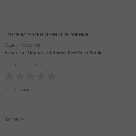
ПОТРЕБИТЕЛСКИ МНЕНИЯ И ОЦЕНКИ:
Оцени продукта:
Атлантик Червен / Atlantic Red Spirit Drink
Вашата оценка
1
2
3
4
5
star
stars
stars
stars
stars
Вашето име
Заглавиe