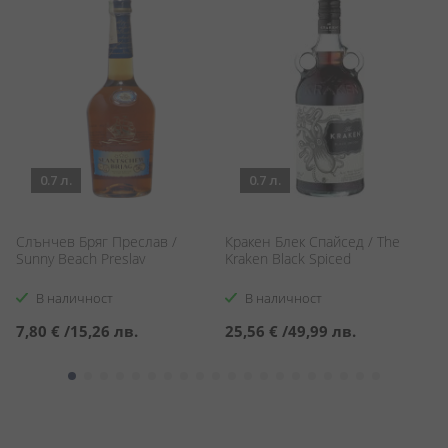
0.7 л.
0.7 л.
Слънчев Бряг Преслав /
Кракен Блек Спайсед / The
С
Sunny Beach Preslav
Kraken Black Spiced
Sp
В наличност
В наличност
7,80 €
/
15,26 лв.
25,56 €
/
49,99 лв.
5