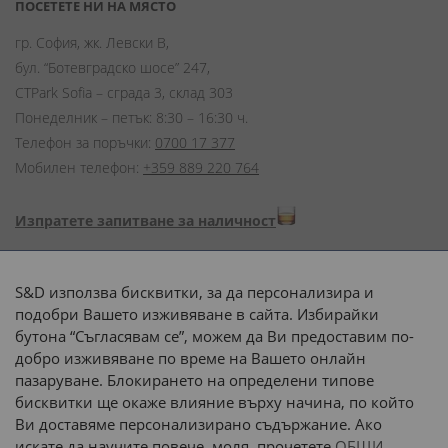
ПОСЕТЕТЕ НИ НА МЯСТО
гр. София, жк. Левски В,
бул. “Ботевградско шосе” 247,
CTPark Sofia – сграда 3, склад 303
Понеделник – петък: 8:30 – 16:30 ч.
Телефон за поръчки:
0700 17 377
Мобилен телефон:
+359 889 220 764
Изпратете запитване за наличност
Начини на плащане:
S&D използва бисквитки, за да персонализира и
подобри Вашето изживяване в сайта. Избирайки
бутона “Съгласявам се”, можем да Ви предоставим по-
добро изживяване по време на Вашето онлайн
пазаруване. Блокирането на определени типове
Доставка до адрес с:
бисквитки ще окаже влияние върху начина, по който
Ви доставяме персонализирано съдържание. Ако
 или 
наш транспорт
искате да научите повече, моля, прочетете
ОБЩИ