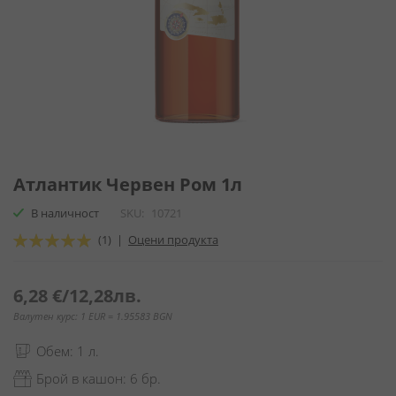
Преминете
към
Атлантик Червен Ром 1л
началото
В наличност
SKU
10721
на
галерия
Оценка:
(1)
|
Оцени продукта
със
100
100
% of
снимки
6,28 €
/
12,28лв.
Валутен курс: 1 EUR = 1.95583 BGN
Обем: 1 л.
Брой в кашон: 6 бр.