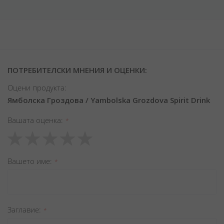
ПОТРЕБИТЕЛСКИ МНЕНИЯ И ОЦЕНКИ:
Оцени продукта:
Ямболска Гроздова / Yambolska Grozdova Spirit Drink
Вашата оценка
1
2
3
4
5
star
stars
stars
stars
stars
Вашето име
Заглавиe