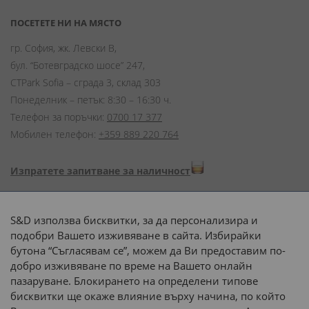
ПОСЕТЕТЕ НИ НА МЯСТО
гр. София, жк. Левски В,
бул. “Ботевградско шосе” 247,
CTPark Sofia – сграда 3, склад 303
Понеделник – петък: 8:30 – 16:30 ч.
Телефон за поръчки:
0700 17 377
Мобилен телефон:
+359 889 220 764
Изпратете запитване за наличност
Начини на плащане:
S&D използва бисквитки, за да персонализира и
подобри Вашето изживяване в сайта. Избирайки
бутона “Съгласявам се”, можем да Ви предоставим по-
добро изживяване по време на Вашето онлайн
пазаруване. Блокирането на определени типове
Доставка до адрес с:
бисквитки ще окаже влияние върху начина, по който