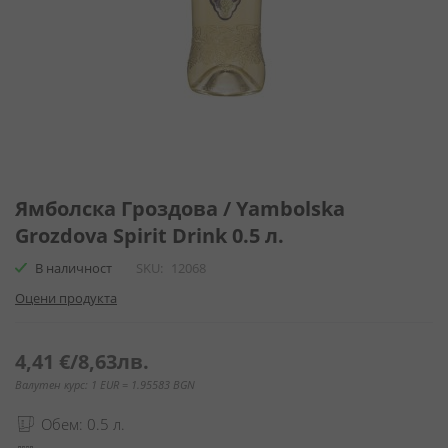
Преминете
към
Ямболска Гроздова / Yambolska
началото
Grozdova Spirit Drink 0.5 л.
на
галерия
В наличност
SKU
12068
със
Оцени продукта
снимки
4,41 €
/
8,63лв.
Валутен курс: 1 EUR = 1.95583 BGN
Обем: 0.5 л.