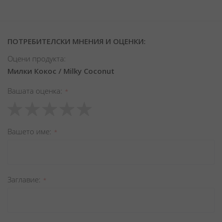
ПОТРЕБИТЕЛСКИ МНЕНИЯ И ОЦЕНКИ:
Оцени продукта:
Милки Кокос / Milky Coconut
Вашата оценка
1
2
3
4
5
star
stars
stars
stars
stars
Вашето име
Заглавиe