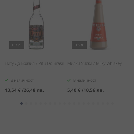
0.7 л.
0.5 л.
Питу До Бразил / Pitu Do Brasil
Милки Уиски / Milky Whiskey
С
Sp
В наличност
В наличност
13,54 €
/
26,48 лв.
5,40 €
/
10,56 лв.
1