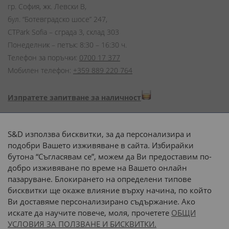
гр. София, жк. Левски В,
бул. “Ботевградско шосе” 247,
CTPark Sofia – сграда 3, склад 303
Понеделник – петък: 8:30 – 16:30 ч.
Телефон за поръчки:
0700 17 377
Мобилен телефон:
+359 889 220 764
Изпратете запитване за наличност
Начини на плащане:
S&D използва бисквитки, за да персонализира и
подобри Вашето изживяване в сайта. Избирайки
бутона “Съгласявам се”, можем да Ви предоставим по-
добро изживяване по време на Вашето онлайн
пазаруване. Блокирането на определени типове
Доставка до адрес с:
бисквитки ще окаже влияние върху начина, по който
Ви доставяме персонализирано съдържание. Ако
 или 
наш транспорт
искате да научите повече, моля, прочетете
ОБЩИ
УСЛОВИЯ ЗА ПОЛЗВАНЕ И БИСКВИТКИ.