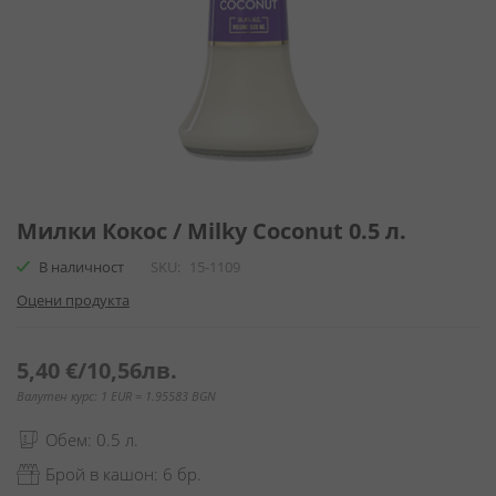
Преминете
към
Милки Кокос / Milky Coconut 0.5 л.
началото
В наличност
SKU
15-1109
на
галерия
Оцени продукта
със
снимки
5,40 €
/
10,56лв.
Валутен курс: 1 EUR = 1.95583 BGN
Обем: 0.5 л.
Брой в кашон: 6 бр.