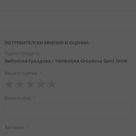
ПОТРЕБИТЕЛСКИ МНЕНИЯ И ОЦЕНКИ:
Оцени продукта:
Ямболска Гроздова / Yambolska Grozdova Spirit Drink
Вашата оценка
1
2
3
4
5
star
stars
stars
stars
stars
Вашето име
Заглавиe