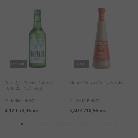
0.360 л.
0.5 л.
Тонейдо Свежо Соджу /
Милки Уиски / Milky Whiskey
С
Toneido Fresh Soju
Sp
В наличност
В наличност
4,12 €
/
8,06 лв.
5,40 €
/
10,56 лв.
5