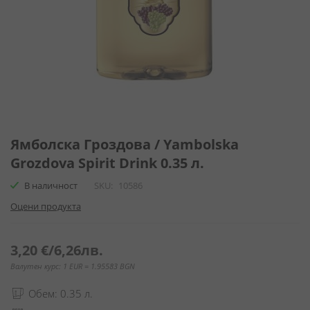
Преминете
към
Ямболска Гроздова / Yambolska
началото
Grozdova Spirit Drink 0.35 л.
на
галерия
В наличност
SKU
10586
със
Оцени продукта
снимки
3,20 €
/
6,26лв.
Валутен курс: 1 EUR = 1.95583 BGN
Обем: 0.35 л.