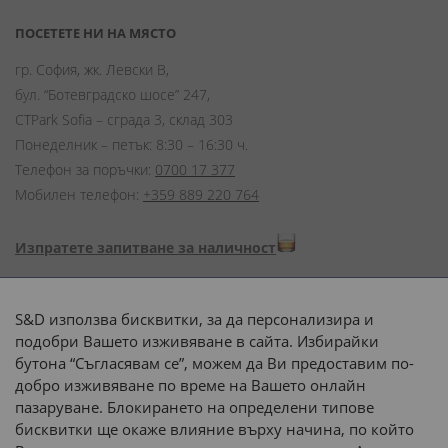
ПОСЕТЕТЕ НИ НА МЯСТО
гр. София, жк. Левски В,
бул. “Ботевградско шосе” 247,
CTPark Sofia – сграда 3, склад 303
Понеделник – петък: 8:30 – 16:30 ч.
Телефон за поръчки:
0700 17 377
Мобилен телефон:
+359 889 220 764
Изпратете запитване за наличност
Начини на плащане:
S&D използва бисквитки, за да персонализира и
подобри Вашето изживяване в сайта. Избирайки
бутона “Съгласявам се”, можем да Ви предоставим по-
добро изживяване по време на Вашето онлайн
пазаруване. Блокирането на определени типове
Доставка до адрес с:
бисквитки ще окаже влияние върху начина, по който