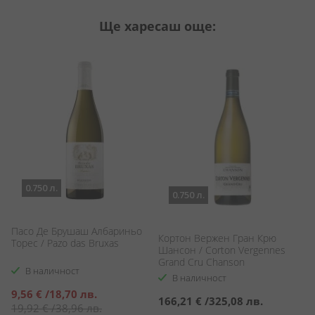
Ще харесаш още:
0.750 л.
0.750 л.
Пасо Де Брушаш Албариньо
Кортон Вержен Гран Крю
Ш
Торес / Pazo das Bruxas
Шансон / Corton Vergennes
Mi
Grand Cru Chanson
В наличност
В наличност
Специална
9,56 €
/
18,70 лв.
166,21 €
/
325,08 лв.
9
цена
19,92 €
/
38,96 лв.