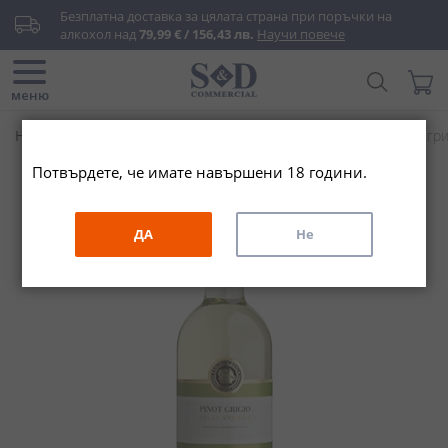
Прескачане
Безплатна доставка за цялата страна при поръчки на 
към
алкохол над 
79,99 € / 156,43 лв.
Научи повече
съдържанието
Търси...
Моята
меню
Начало
Вино & Шампанско
Бяло вино
Зонин Пино грид
Потвърдете, че имате навършени 18 години.
Преминете
към
края
ДА
Не
на
галерията
на
изображенията