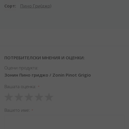
Сорт
Пино Гри(джо)
ПОТРЕБИТЕЛСКИ МНЕНИЯ И ОЦЕНКИ:
Оцени продукта:
Зонин Пино гриджо / Zonin Pinot Grigio
Вашата оценка
1
2
3
4
5
star
stars
stars
stars
stars
Вашето име