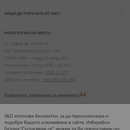
ЗАЩО ДА ПОРЪЧАТЕ ОТ НАС?
ПОСЕТЕТЕ НИ НА МЯСТО
гр. София, жк. Левски В,
бул. “Ботевградско шосе” 247,
CTPark Sofia – сграда 3, склад 303
Понеделник – петък: 8:30 – 16:30 ч.
Телефон за поръчки:
0700 17 377
Мобилен телефон:
+359 889 220 764
Изпратете запитване за наличност
Начини на плащане:
S&D използва бисквитки, за да персонализира и
подобри Вашето изживяване в сайта. Избирайки
бутона “Съгласявам се”, можем да Ви предоставим по-