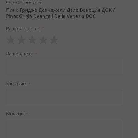
Оцени продукта:
Пино Гриджо Деанджели Деле Венеция ДОК /
Pinot Grigio Deangeli Delle Venezia DOC
Вашата оценка
1
2
3
4
5
star
stars
stars
stars
stars
Вашето име
Заглавиe
Мнение