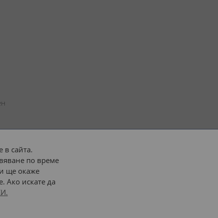
н 
 в сайта.
вяване по време
 или 
наш транспорт
и ще окаже
. Ако искате да
Последвайте ни:
И.