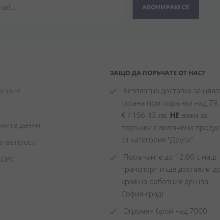
АБОНИРАМ СЕ
ЗАЩО ДА ПОРЪЧАТЕ ОТ НАС?
лащане
 Безплатна доставка за цялат
страна при поръчки над 79.
€ / 156.43 лв. 
НЕ
 важи за 
чните данни
поръчки с включени продукт
от категория "Други"
ни въпроси
 Поръчайте до 12:00 с наш 
 ОРС
транспорт и ще доставим до
края на работния ден (за 
София-град)
 Огромен брой над 7000 