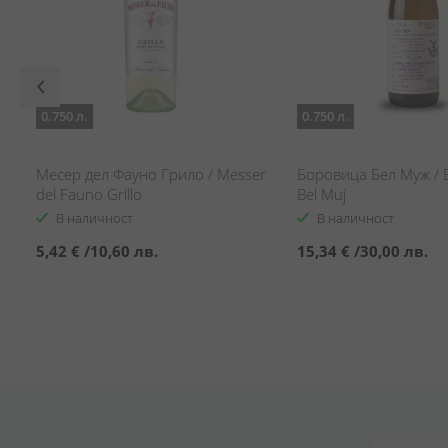
0.750 л.
0.750 л.
Месер дел Фауно Грило / Messer
Боровица Бел Муж / B
del Fauno Grillo
Bel Muj
В наличност
В наличност
5,42 €
/
10,60 лв.
15,34 €
/
30,00 лв.