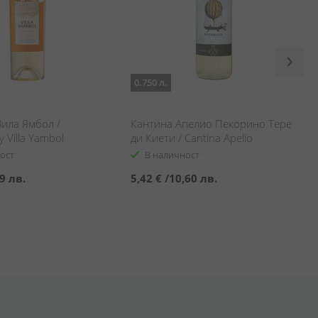
0.750 л.
ила Ямбол /
Кантина Апелио Пекорино Тере
 Villa Yambol
ди Киети / Cantina Apelio
Pecorino Terre di Chieti
ост
В наличност
9 лв.
5,42 €
/
10,60 лв.