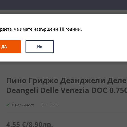
вка за цялата страна при поръчки на алкохол над 
79,99 € / 156
рдете, че имате навършени 18 години.
ЗА ПОДАРЪК
ПРОМО
СПЕЦИАЛНИ ПРЕДЛОЖЕНИЯ
МАРКИ
ДА
Не
анджели Деле Венеция ДОК / Pinot Grigio Deangeli Delle Venezia D
Пино Гриджо Деанджели Деле В
Deangeli Delle Venezia DOC 0.750
В наличност
SKU
5296
4,55 €
/
8,90лв.