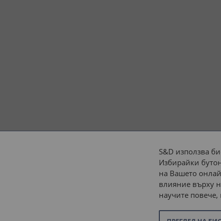
S&D използва би
Избирайки бутон
Начини на плащане:
на Вашето онлай
влияние върху н
научите повече,