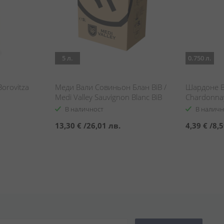
5 л.
0.750 л.
orovitza
Меди Вали Совиньон Блан BiB /
Шардоне В
Medi Valley Sauvignon Blanc BiB
Chardonnay
В наличност
В наличн
13,30 €
/
26,01 лв.
4,39 €
/
8,5