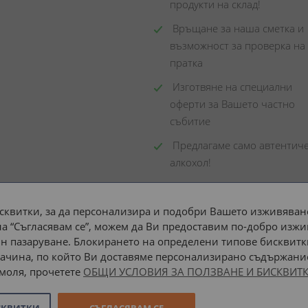
продукти на склад! 
 Връщане за наша сметка и 
възможност за проверка на 
пратка
 Изготвяне на специални 
оферти за Вашето частно 
събитие
 Предлагаме само автентиче
алкохол!
сквитки, за да персонализира и подобри Вашето изживяване
а “Съгласявам се”, можем да Ви предоставим по-добро изжи
Доставка до адрес с:
н пазаруване. Блокирането на определени типове бисквитк
ачина, по който Ви доставяме персонализирано съдържание
 моля, прочетете
ОБЩИ УСЛОВИЯ ЗА ПОЛЗВАНЕ И БИСКВИТК