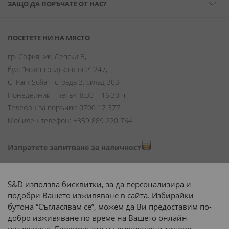
ЗАЩО ДА ПОРЪЧАТЕ ОТ НАС?
ПОСЕТЕТЕ НИ НА МЯСТО
гр. София, жк. Левски В,
бул. “Ботевградско шосе” 247,
CTPark Sofia – сграда 3, склад 303
Понеделник – петък: 8:30 – 16:30 ч.
Телефон за поръчки:
0700 17 377
Мобилен телефон:
+359 889 220 764
Изпратете запитване за наличност
Начини на плащане:
S&D използва бисквитки, за да персонализира и
подобри Вашето изживяване в сайта. Избирайки
бутона “Съгласявам се”, можем да Ви предоставим по-
добро изживяване по време на Вашето онлайн