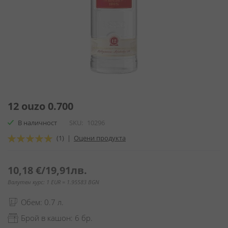
Преминете
към
12 ouzo 0.700
началото
В наличност
SKU
10296
на
галерия
Оценка:
(1)
|
Оцени продукта
със
100
100
% of
снимки
10,18 €
/
19,91лв.
Валутен курс: 1 EUR = 1.95583 BGN
Обем: 0.7 л.
Брой в кашон: 6 бр.