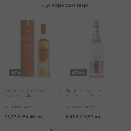
Ще харесаш още:
0.7 л.
0.750 л.
Глен Грант Арборалис / Glen
Фреженет Айс Розе /
О
Grant Arboralis
Freixenet Ice Rose
A
В наличност
В наличност
25,77 €
/
50,40 лв.
8,47 €
/
16,57 лв.
3