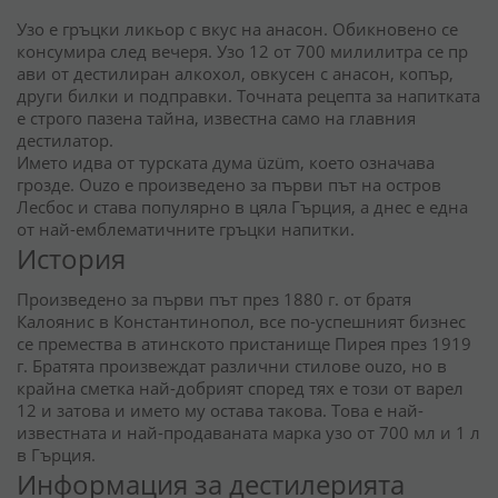
Узо е гръцки ликьор с вкус на анасон. Обикновено се
консумира след вечеря. Узо 12 от 700 милилитра се пр
ави от дестилиран алкохол, овкусен с анасон, копър,
други билки и подправки. Точната рецепта за напитката
е строго пазена тайна, известна само на главния
дестилатор.
Името идва от турската дума üzüm, което означава
грозде. Ouzo е произведено за първи път на остров
Лесбос и става популярно в цяла Гърция, а днес е една
от най-емблематичните гръцки напитки.
История
Произведено за първи път през 1880 г. от братя
Калоянис в Константинопол, все по-успешният бизнес
се премества в атинското пристанище Пирея през 1919
г. Братята произвеждат различни стилове ouzo, но в
крайна сметка най-добрият според тях е този от варел
12 и затова и името му остава такова. Това е най-
известната и най-продаваната марка узо от 700 мл и 1 л
в Гърция.
Информация за дестилерията