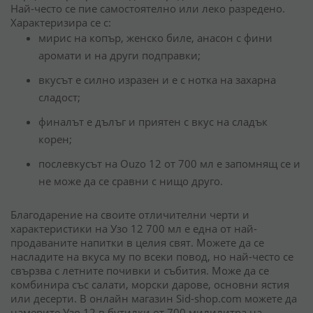
Най-често се пие самостоятелно или леко разредено.
Характеризира се с:
мирис на копър, женско биле, анасон с фини
аромати и на други подправки;
вкусът е силно изразен и е с нотка на захарна
сладост;
финалът е дълъг и приятен с вкус на сладък
корен;
послевкусът на Ouzo 12 от 700 мл е запомнящ се и
не може да се сравни с нищо друго.
Благодарение на своите отличителни черти и
характеристики на Узо 12 700 мл е една от най-
продаваните напитки в целия свят. Можете да се
насладите на вкуса му по всеки повод, но най-често се
свързва с летните почивки и събития. Може да се
комбинира със салати, морски дарове, основни ястия
или десерти. В онлайн магазин Sid-shop.com можете да
намерите Узо 12 в бутилки от 700 милилитра на