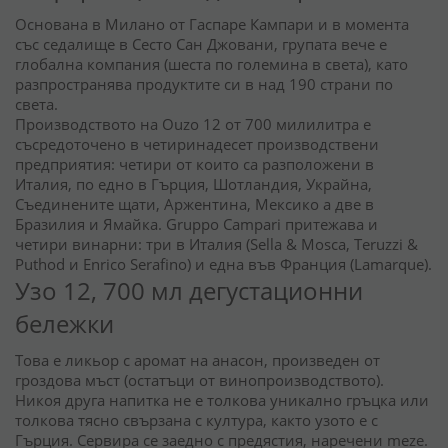
Основана в Милано от Гаспаре Кампари и в момента
със седалище в Сесто Сан Джовани, групата вече е
глобална компания (шеста по големина в света), като
разпространява продуктите си в над 190 страни по
света.
Производството на Ouzo 12 от 700 милилитра е
съсредоточено в четиринадесет производствени
предприятия: четири от които са разположени в
Италия, по едно в Гърция, Шотландия, Украйна,
Съединените щати, Аржентина, Мексико а две в
Бразилия и Ямайка. Gruppo Campari притежава и
четири винарни: три в Италия (Sella & Mosca, Teruzzi &
Puthod и Enrico Serafino) и една във Франция (Lamarque).
Узо 12, 700 мл дегустационни
бележки
Това е ликьор с аромат на анасон, произведен от
гроздова мъст (остатъци от винопроизводството).
Никоя друга напитка не е толкова уникално гръцка или
толкова тясно свързана с култура, както узото е с
Гърция. Сервира се заедно с предястия, наречени meze.