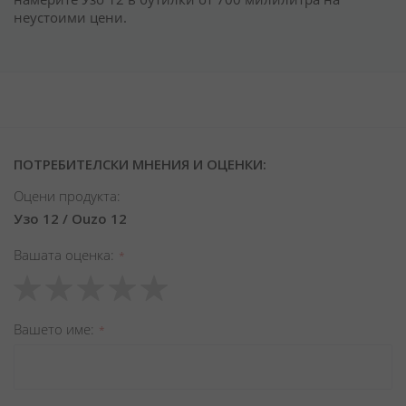
неустоими цени.
ПОТРЕБИТЕЛСКИ МНЕНИЯ И ОЦЕНКИ:
Оцени продукта:
Узо 12 / Ouzo 12
Вашата оценка
1
2
3
4
5
star
stars
stars
stars
stars
Вашето име