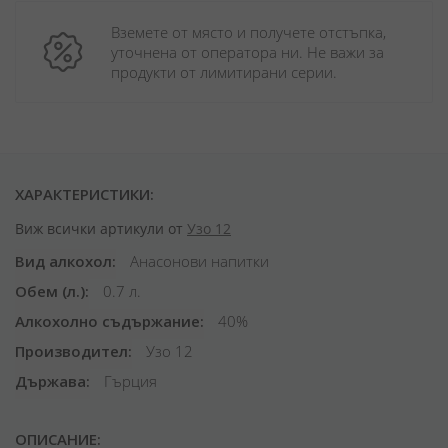
Вземете от място и получете отстъпка, 
уточнена от оператора ни. Не важи за 
продукти от лимитирани серии.
ХАРАКТЕРИСТИКИ:
Виж всички артикули от
Узо 12
Вид алкохол
Анасонови напитки
Обем (л.)
0.7 л.
Алкохолно съдържание
40%
Производител
Узо 12
Държава
Гърция
ОПИСАНИЕ: