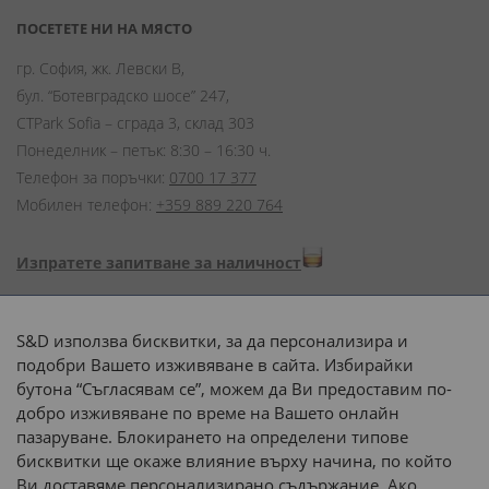
ПОСЕТЕТЕ НИ НА МЯСТО
гр. София, жк. Левски В,
бул. “Ботевградско шосе” 247,
CTPark Sofia – сграда 3, склад 303
Понеделник – петък: 8:30 – 16:30 ч.
Телефон за поръчки:
0700 17 377
Мобилен телефон:
+359 889 220 764
Изпратете запитване за наличност
Начини на плащане:
S&D използва бисквитки, за да персонализира и
подобри Вашето изживяване в сайта. Избирайки
бутона “Съгласявам се”, можем да Ви предоставим по-
добро изживяване по време на Вашето онлайн
пазаруване. Блокирането на определени типове
Доставка до адрес с:
бисквитки ще окаже влияние върху начина, по който
Ви доставяме персонализирано съдържание. Ако