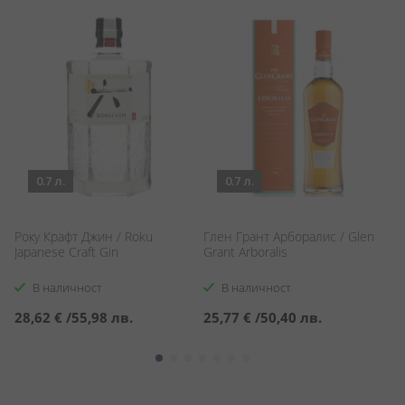
0.7 л.
0.7 л.
Року Крафт Джин / Roku
Глен Грант Арборалис / Glen
Ап
Japanese Craft Gin
Grant Arboralis
Ap
В наличност
В наличност
28,62 €
/
55,98 лв.
25,77 €
/
50,40 лв.
1