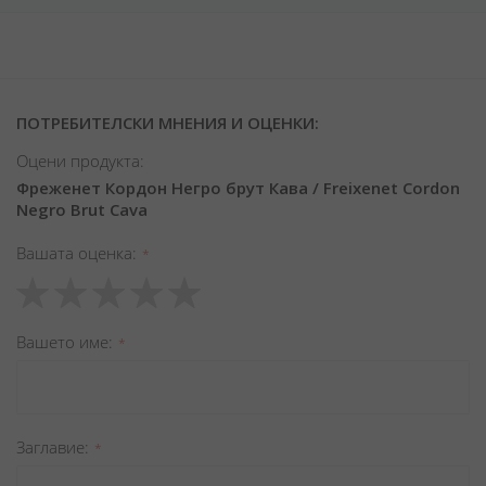
ПОТРЕБИТЕЛСКИ МНЕНИЯ И ОЦЕНКИ:
Оцени продукта:
Фреженет Кордон Негро брут Кава / Freixenet Cordon
Negro Brut Cava
Вашата оценка
1
2
3
4
5
star
stars
stars
stars
stars
Вашето име
Заглавиe