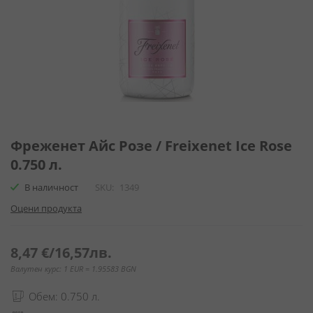
Преминете
към
Фреженет Айс Розе / Freixenet Ice Rose
началото
0.750 л.
на
галерия
В наличност
SKU
1349
със
Оцени продукта
снимки
8,47 €
/
16,57лв.
Валутен курс: 1 EUR = 1.95583 BGN
Обем: 0.750 л.