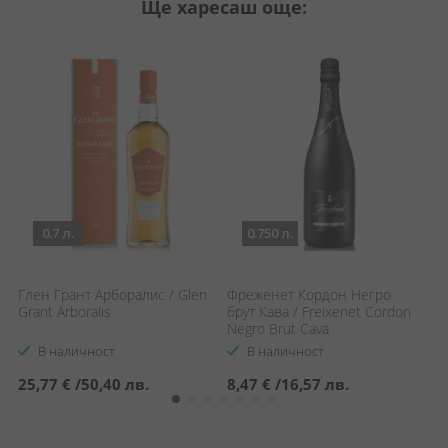
Ще харесаш още:
0.7 л.
0.750 л.
Глен Грант Арборалис / Glen
Фреженет Кордон Негро
О
Grant Arboralis
брут Кава / Freixenet Cordon
A
Negro Brut Cava
В наличност
В наличност
25,77 €
/
50,40 лв.
8,47 €
/
16,57 лв.
3