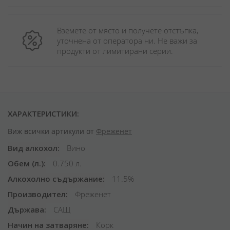
Вземете от място и получете отстъпка, 
уточнена от оператора ни. Не важи за 
продукти от лимитирани серии.
ХАРАКТЕРИСТИКИ:
Виж всички артикули от
Фреженет
Вид алкохол
Вино
Обем (л.)
0.750 л.
Алкохолно съдържание
11.5%
Производител
Фреженет
Държава
САЩ
Начин на затваряне
Корк