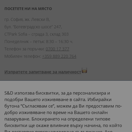
ПОСЕТЕТЕ НИ НА МЯСТО
гр. София, жк. Левски В,
бул. “Ботевградско шосе” 247,
CTPark Sofia – сграда 3, склад 303
Понеделник – петък: 8:30 – 16:30 ч.
Телефон за поръчки:
0700 17 377
Мобилен телефон:
+359 889 220 764
Изпратете запитване за наличност
Начини на плащане:
S&D използва бисквитки, за да персонализира и
подобри Вашето изживяване в сайта. Избирайки
бутона “Съгласявам се”, можем да Ви предоставим по-
добро изживяване по време на Вашето онлайн
пазаруване. Блокирането на определени типове
Доставка до адрес с:
бисквитки ще окаже влияние върху начина, по който
Ви доставяме персонализирано съдържание. Ако