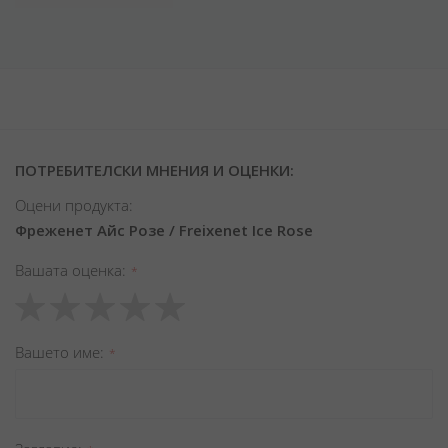
ПОТРЕБИТЕЛСКИ МНЕНИЯ И ОЦЕНКИ:
Оцени продукта:
Фреженет Айс Розе / Freixenet Ice Rose
Вашата оценка
1
2
3
4
5
star
stars
stars
stars
stars
Вашето име