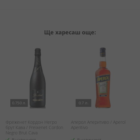
Ще харесаш още:
0.750 л.
0.7 л.
Фреженет Кордон Негро
Аперол Аперитиво / Aperol
Б
брут Кава / Freixenet Cordon
Aperitivo
Negro Brut Cava
В наличност
В наличност