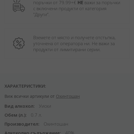
поръчки от 79.99+€ 
НЕ
 важи за поръчки 
с включени продукти от категория 
"Други". 
Вземете от място и получете отстъпка, 
уточнена от оператора ни. Не важи за 
продукти от лимитирани серии.
ХАРАКТЕРИСТИКИ:
Виж всички артикули от
Охинтошан
Вид алкохол
Уиски
Обем (л.)
0.7 л.
Производител
Охинтошан
Алкохолно съдържание
40%