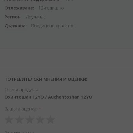
Отлежаване
12-годишно
Регион
Лоуландс
Държава
Обединено кралство
ПОТРЕБИТЕЛСКИ МНЕНИЯ И ОЦЕНКИ:
Оцени продукта:
Охинтошан 12YO / Auchentoshan 12YO
Вашата оценка
1
2
3
4
5
star
stars
stars
stars
stars