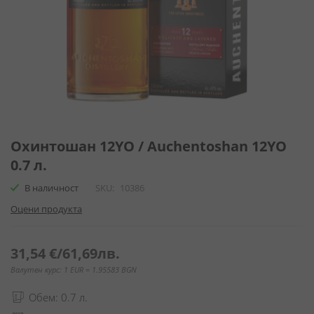
Преминете
към
Охинтошан 12YO / Auchentoshan 12YO
началото
0.7 л.
на
галерия
В наличност
SKU
10386
със
Оцени продукта
снимки
31,54 €
/
61,69лв.
Валутен курс: 1 EUR = 1.95583 BGN
Обем: 0.7 л.