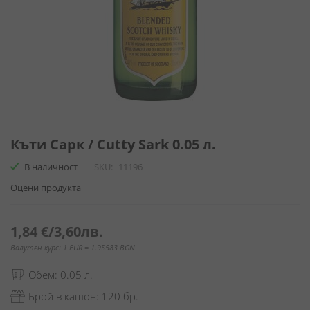
Преминете
към
Къти Сарк / Cutty Sark 0.05 л.
началото
В наличност
SKU
11196
на
галерия
Оцени продукта
със
снимки
1,84 €
/
3,60лв.
Валутен курс: 1 EUR = 1.95583 BGN
Обем: 0.05 л.
Брой в кашон: 120 бр.