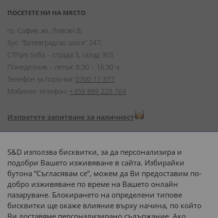
ПОСЕТЕТЕ НИ НА МЯСТО
гр. София, жк. Левски В,
бул. “Ботевградско шосе” 247,
CTPark Sofia – сграда 3, склад 303
Понеделник – петък: 8:30 – 16:30 ч.
Телефон за поръчки:
0700 17 377
Мобилен телефон:
+359 889 220 764
Изпратете запитване за наличност
Начини на плащане:
S&D използва бисквитки, за да персонализира и
подобри Вашето изживяване в сайта. Избирайки
бутона “Съгласявам се”, можем да Ви предоставим по-
добро изживяване по време на Вашето онлайн
пазаруване. Блокирането на определени типове
Доставка до адрес с:
бисквитки ще окаже влияние върху начина, по който
Ви доставяме персонализирано съдържание. Ако