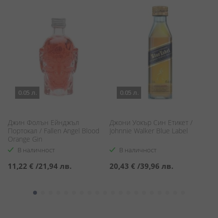
0.05 л.
0.05 л.
Джин Фолън Ейнджъл
Джони Уокър Син Етикет /
В
Портокал / Fallen Angel Blood
Johnnie Walker Blue Label
М
Orange Gin
ye
В наличност
В наличност
11,22 €
/
21,94 лв.
20,43 €
/
39,96 лв.
1