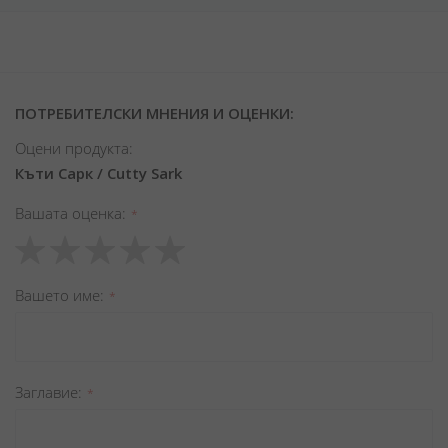
ПОТРЕБИТЕЛСКИ МНЕНИЯ И ОЦЕНКИ:
Оцени продукта:
Къти Сарк / Cutty Sark
Вашата оценка
1
2
3
4
5
star
stars
stars
stars
stars
Вашето име
Заглавиe