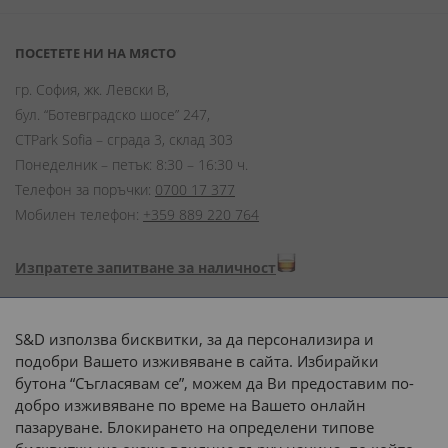
ПОСЕТЕТЕ НИ НА МЯСТО
гр. София, жк. Левски В,
бул. “Ботевградско шосе” 247,
CTPark Sofia – сграда 3, склад 303
Понеделник – петък: 8:30 – 16:30 ч.
Телефон за поръчки:
0700 17 377
Мобилен телефон:
+359 889 220 764
Изпратете запитване за наличност
Начини на плащане:
S&D използва бисквитки, за да персонализира и
подобри Вашето изживяване в сайта. Избирайки
бутона “Съгласявам се”, можем да Ви предоставим по-
добро изживяване по време на Вашето онлайн
пазаруване. Блокирането на определени типове
Доставка до адрес с: