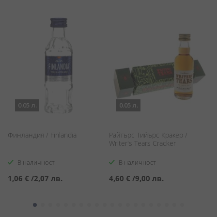
0.05 л.
0.05 л.
Финландия / Finlandia
Райтърс Тийърс Кракер /
Д
Writer's Tears Cracker
Ja
В наличност
В наличност
1,06 €
/
2,07 лв.
4,60 €
/
9,00 лв.
5