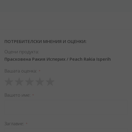
ПОТРЕБИТЕЛСКИ МНЕНИЯ И ОЦЕНКИ:
Оцени продукта:
Прасковена Ракия Исперих / Peach Rakia Isperih
Вашата оценка
1
2
3
4
5
star
stars
stars
stars
stars
Вашето име
Заглавиe