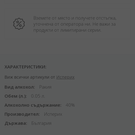
Вземете от място и получете отстъпка, 
уточнена от оператора ни. Не важи за 
продукти от лимитирани серии.
ХАРАКТЕРИСТИКИ:
Виж всички артикули от
Исперих
Вид алкохол
Ракия
Обем (л.)
0.05 л.
Алкохолно съдържание
40%
Производител
Исперих
Държава
България