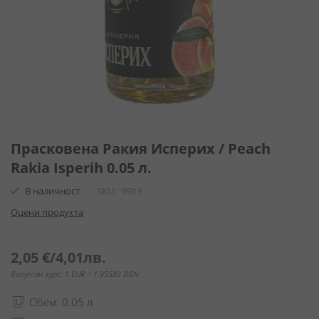
Преминете
към
Прасковена Ракия Исперих / Peach
началото
Rakia Isperih 0.05 л.
на
галерия
В наличност
SKU
9913
със
Оцени продукта
снимки
2,05 €
/
4,01лв.
Валутен курс: 1 EUR = 1.95583 BGN
Обем: 0.05 л.