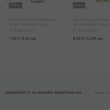
0.187л.
0.05 л.
Вино Гато Негро Совиньон
Джони Уокър Златен 
Блан / Wine Gato Negro
Johnnie Walker Gold L
Sauvignon Blanc
Reserve
В наличност
В наличност
1,50 €
/
2,93 лв.
6,59 €
/
12,89 лв.
АБОНИРАЙ СЕ ЗА ОНЛАЙН БЮЛЕТИНА НИ: