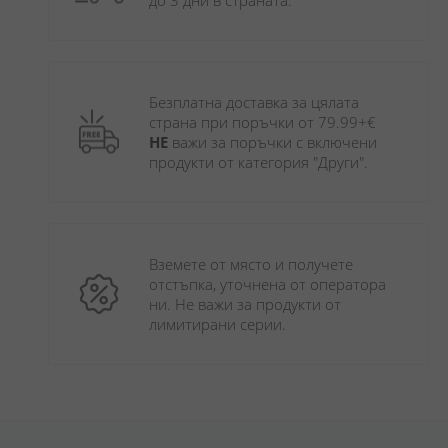
до 3 дни в страната.
Безплатна доставка за цялата 
страна при поръчки от 79.99+€ 
НЕ
 важи за поръчки с включени 
продукти от категория "Други". 
Вземете от място и получете 
отстъпка, уточнена от оператора 
ни. Не важи за продукти от 
лимитирани серии.