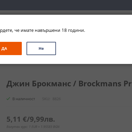
вка за цялата страна при поръчки на алкохол над 
79,99 € / 156
рдете, че имате навършени 18 години.
ЗА ПОДАРЪК
ПРОМО
СПЕЦИАЛНИ ПРЕДЛОЖЕНИЯ
МАРКИ
ДА
Не
жин Брокманс / Brockmans Premium Gin
Джин Брокманс / Brockmans Pre
В наличност
SKU
8826
5,11 €
/
9,99лв.
Валутен курс: 1 EUR = 1.95583 BGN