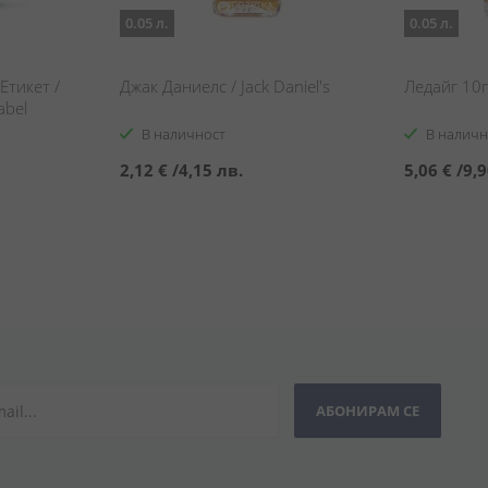
0.05 л.
0.05 л.
Етикет /
Джак Даниелс / Jack Daniel's
Ледайг 10г
abel
В наличност
В наличн
2,12 €
/
4,15 лв.
5,06 €
/
9,9
АБОНИРАМ СЕ