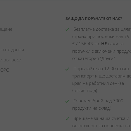
ЗАЩО ДА ПОРЪЧАТЕ ОТ НАС?
лащане
 Безплатна доставка за цялат
страна при поръчки над 79.
€ / 156.43 лв. 
НЕ
 важи за 
чните данни
поръчки с включени продукт
от категория "Други"
ни въпроси
 Поръчайте до 12:00 с наш 
 ОРС
транспорт и ще доставим до
края на работния ден (за 
София-град)
 Огромен брой над 7000 
продукти на склад! 
 Връщане за наша сметка и 
възможност за проверка на 