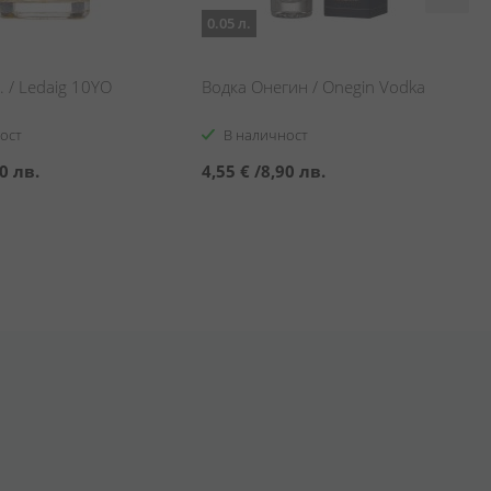
0.05 л.
. / Ledaig 10YO
Водка Онегин / Onegin Vodka
ост
В наличност
0 лв.
4,55 €
/
8,90 лв.