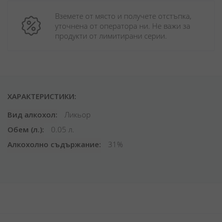
Вземете от място и получете отстъпка, 
уточнена от оператора ни. Не важи за 
продукти от лимитирани серии.
ХАРАКТЕРИСТИКИ:
Вид алкохол
Ликьор
Обем (л.)
0.05 л.
Алкохолно съдържание
31%