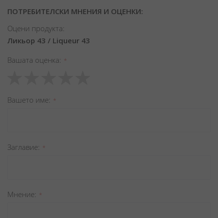
ПОТРЕБИТЕЛСКИ МНЕНИЯ И ОЦЕНКИ:
Оцени продукта:
Ликьор 43 / Liqueur 43
Вашата оценка
1
2
3
4
5
star
stars
stars
stars
stars
Вашето име
Заглавиe
Мнение