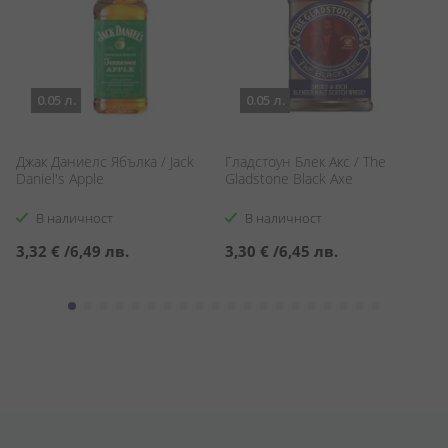
0.05 л.
0.05 л.
Джак Даниелс Ябълка / Jack
Гладстоун Блек Акс / The
Д
Daniel's Apple
Gladstone Black Axe
Gi
В наличност
В наличност
3,32 €
/
6,49 лв.
3,30 €
/
6,45 лв.
1