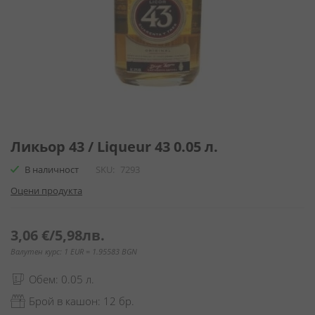
Преминете
към
Ликьор 43 / Liqueur 43 0.05 л.
началото
В наличност
SKU
7293
на
галерия
Оцени продукта
със
снимки
3,06 €
/
5,98лв.
Валутен курс: 1 EUR = 1.95583 BGN
Обем: 0.05 л.
Брой в кашон: 12 бр.