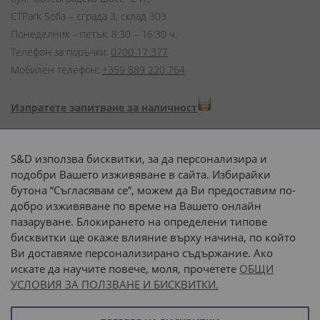
CTPark Sofia – сграда 3, склад 303
Понеделник – петък: 8:30 – 16:30 ч.
Телефон за поръчки:
0700 17 377
Мобилен телефон:
+359 889 220 764
Изпратете запитване за наличност
Начини на плащане:
S&D използва бисквитки, за да персонализира и
подобри Вашето изживяване в сайта. Избирайки
бутона “Съгласявам се”, можем да Ви предоставим по-
добро изживяване по време на Вашето онлайн
пазаруване. Блокирането на определени типове
Доставка до адрес с:
бисквитки ще окаже влияние върху начина, по който
Ви доставяме персонализирано съдържание. Ако
 или 
наш транспорт
искате да научите повече, моля, прочетете
ОБЩИ
УСЛОВИЯ ЗА ПОЛЗВАНЕ И БИСКВИТКИ.
Последвайте ни: