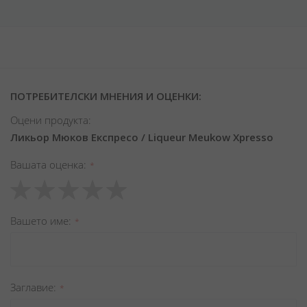
ПОТРЕБИТЕЛСКИ МНЕНИЯ И ОЦЕНКИ:
Оцени продукта:
Ликьор Мюков Експресо / Liqueur Meukow Xpresso
Вашата оценка
1
2
3
4
5
star
stars
stars
stars
stars
Вашето име
Заглавиe