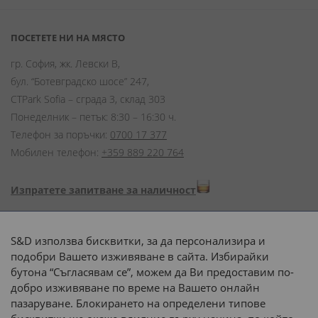
ПОСЕТЕТЕ НИ НА МЯСТО
гр. София, жк. Левски В,
бул. “Ботевградско шосе” 247,
CTPark Sofia – сграда 3, склад 303
Понеделник – петък: 8:30 – 16:30 ч.
Телефон за поръчки:
0700 17 377
Мобилен телефон:
+359 889 220 764
Изпратете запитване за наличност
Начини на плащане:
S&D използва бисквитки, за да персонализира и
подобри Вашето изживяване в сайта. Избирайки
бутона “Съгласявам се”, можем да Ви предоставим по-
добро изживяване по време на Вашето онлайн
пазаруване. Блокирането на определени типове
Доставка до адрес с: