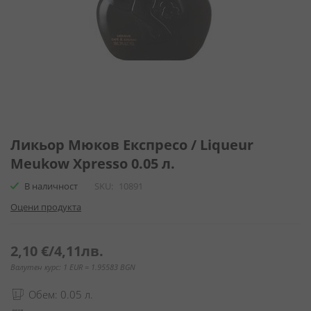
Преминете
към
Ликьор Мюков Експресо / Liqueur
началото
Meukow Xpresso 0.05 л.
на
галерия
В наличност
SKU
10891
със
Оцени продукта
снимки
2,10 €
/
4,11лв.
Валутен курс: 1 EUR = 1.95583 BGN
Обем: 0.05 л.