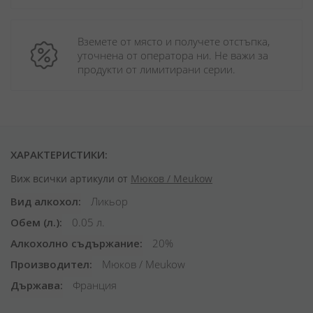
Вземете от място и получете отстъпка, 
уточнена от оператора ни. Не важи за 
продукти от лимитирани серии.
ХАРАКТЕРИСТИКИ:
Виж всички артикули от
Мюков / Meukow
Вид алкохол
Ликьор
Обем (л.)
0.05 л.
Алкохолно съдържание
20%
Производител
Мюков / Meukow
Държава
Франция