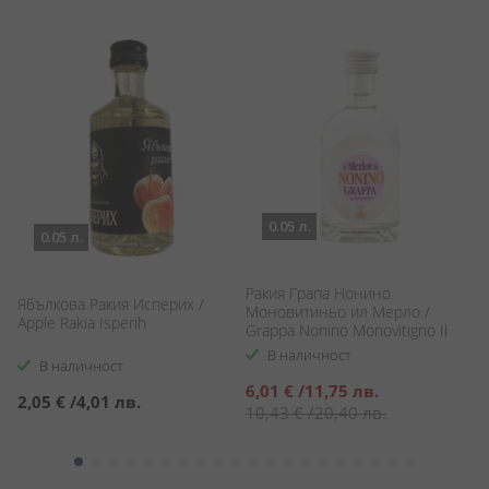
0.05 л.
0.05 л.
Ракия Грапа Нонино
М
Ябълкова Ракия Исперих /
Моновитиньо ил Мерло /
Apple Rakia Isperih
Grappa Nonino Monovitigno Il
Merlot
В наличност
В наличност
Специална
С
6,01 €
/
11,75 лв.
5
2,05 €
/
4,01 лв.
цена
ц
10,43 €
/
20,40 лв.
8