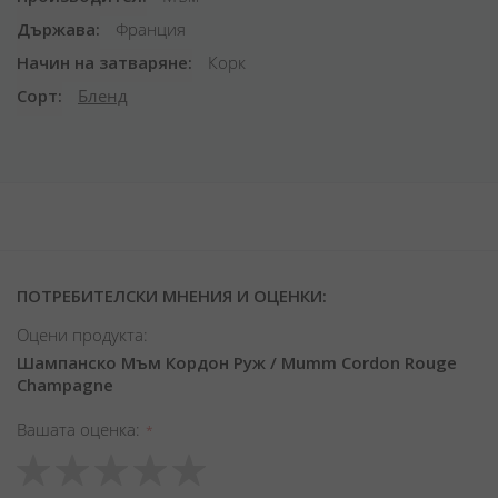
Държава
Франция
Начин на затваряне
Корк
Сорт
Бленд
ПОТРЕБИТЕЛСКИ МНЕНИЯ И ОЦЕНКИ:
Оцени продукта:
Шампанско Мъм Кордон Руж / Mumm Cordon Rouge
Champagne
Вашата оценка
1
2
3
4
5