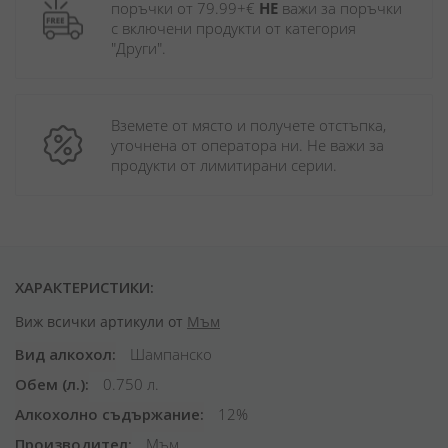
поръчки от 79.99+€ 
НЕ
 важи за поръчки 
с включени продукти от категория 
"Други". 
Вземете от място и получете отстъпка, 
уточнена от оператора ни. Не важи за 
продукти от лимитирани серии.
ХАРАКТЕРИСТИКИ:
Виж всички артикули от
Мъм
Вид алкохол
Шампанско
Обем (л.)
0.750 л.
Алкохолно съдържание
12%
Производител
Мъм