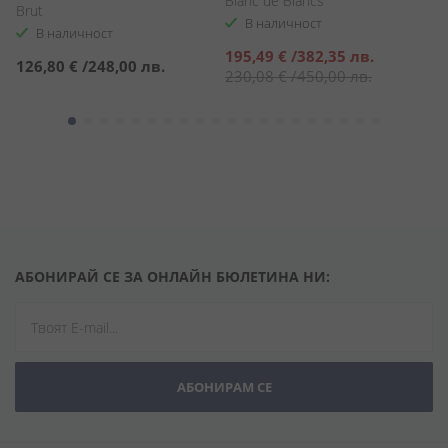
Blanc de Blancs
Brut
В наличност
В наличност
Специална
195,49 €
/
382,35 лв.
126,80 €
/
248,00 лв.
2
цена
230,08 €
/
450,00 лв.
АБОНИРАЙ СЕ ЗА ОНЛАЙН БЮЛЕТИНА НИ:
АБОНИРАМ СЕ