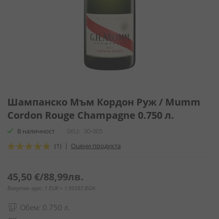
Преминете
към
Шампанско Мъм Кордон Руж / Mumm
началото
Cordon Rouge Champagne 0.750 л.
на
галерия
В наличност
SKU
30-005
със
Оценка:
(1)
|
Оцени продукта
снимки
100
100
% of
45,50 €
/
88,99лв.
Валутен курс: 1 EUR = 1.95583 BGN
Обем: 0.750 л.