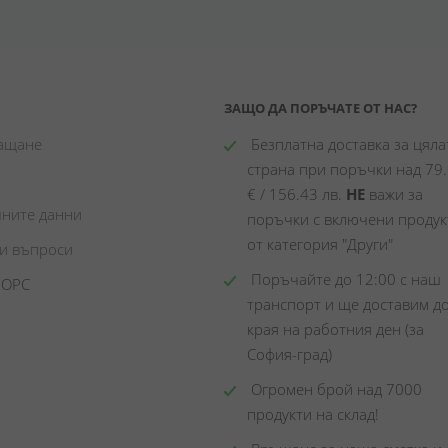
ЗАЩО ДА ПОРЪЧАТЕ ОТ НАС?
лащане
 Безплатна доставка за цялат
страна при поръчки над 79.
€ / 156.43 лв. 
НЕ
 важи за 
чните данни
поръчки с включени продукт
от категория "Други"
ни въпроси
 Поръчайте до 12:00 с наш 
 ОРС
транспорт и ще доставим до
края на работния ден (за 
София-град)
 Огромен брой над 7000 
продукти на склад! 