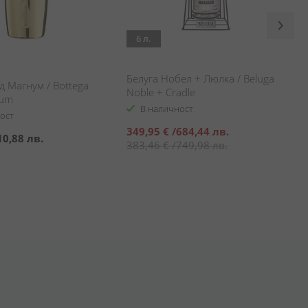
6 л.
Белуга Нобел + Люлка / Beluga
д Магнум / Bottega
Noble + Cradle
num
В наличност
ост
Специална
349,95 €
/
684,44 лв.
10,88 лв.
цена
383,46 €
/
749,98 лв.