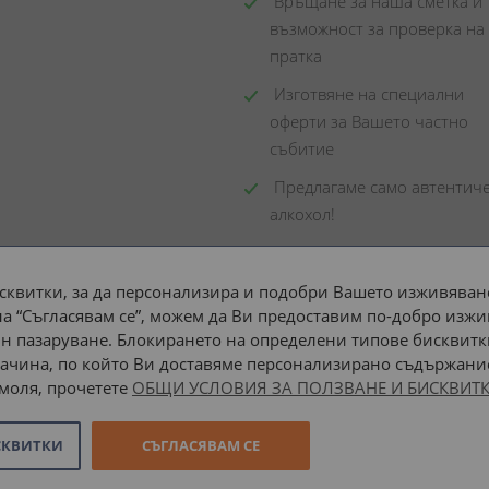
 Връщане за наша сметка и 
възможност за проверка на 
пратка
 Изготвяне на специални 
оферти за Вашето частно 
събитие
 Предлагаме само автентиче
алкохол!
сквитки, за да персонализира и подобри Вашето изживяване
а “Съгласявам се”, можем да Ви предоставим по-добро изжи
Доставка до адрес с:
н пазаруване. Блокирането на определени типове бисквитк
ачина, по който Ви доставяме персонализирано съдържание
 моля, прочетете
ОБЩИ УСЛОВИЯ ЗА ПОЛЗВАНЕ И БИСКВИТК
СКВИТКИ
СЪГЛАСЯВАМ СЕ
Онлайн магазин от
Stenik