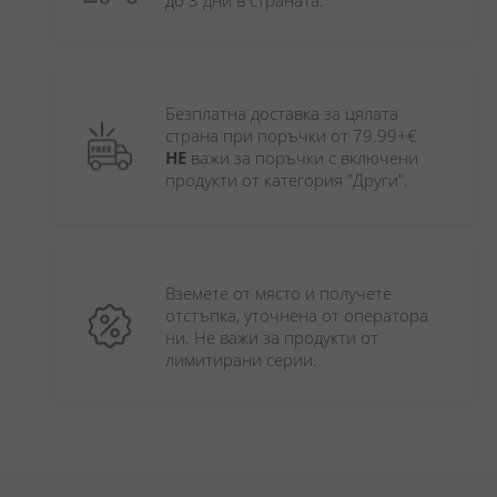
до 3 дни в страната.
Безплатна доставка за цялата 
страна при поръчки от 79.99+€ 
НЕ
 важи за поръчки с включени 
продукти от категория "Други". 
Вземете от място и получете 
отстъпка, уточнена от оператора 
ни. Не важи за продукти от 
лимитирани серии.