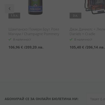
1.5 л.
3 л.
Шампанско Помери Брут Роял
Джак Даниелс + Люлка
Магнум / Champagne Pommery
Daniels + Cradle
Brut Royal Magnum
В наличност
В наличност
106,96 €
/
209,20 лв.
105,40 €
/
206,14 лв.
АБОНИРАЙ СЕ ЗА ОНЛАЙН БЮЛЕТИНА НИ: