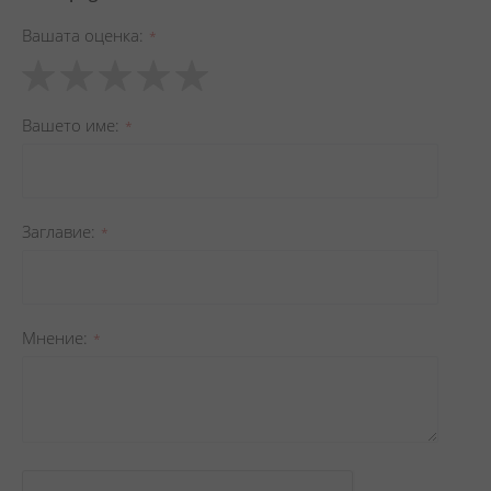
Вашата оценка
1
2
3
4
5
star
stars
stars
stars
stars
Вашето име
Заглавиe
Мнение