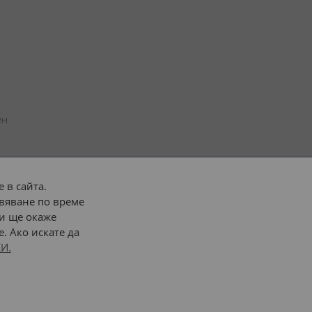
н 
 в сайта.
вяване по време
 или 
наш транспорт
и ще окаже
. Ако искате да
Последвайте ни:
И.