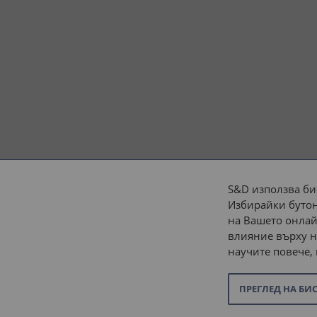
S&D използва би
Избирайки бутон
Начини на плащане:
на Вашето онлай
влияние върху н
научите повече,
ПРЕГЛЕД НА БИ
© 2026 “С и Д Комерсиал” ООД. Всички права запазени.