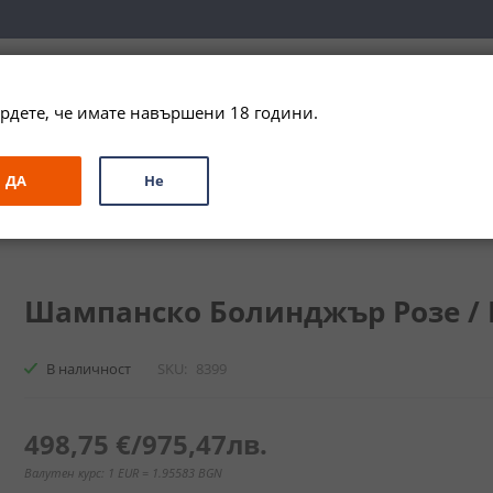
вка за цялата страна при поръчки на алкохол над 
79,99 € / 156
рдете, че имате навършени 18 години.
ЗА ПОДАРЪК
ПРОМО
СПЕЦИАЛНИ ПРЕДЛОЖЕНИЯ
МАРКИ
ДА
Не
ампанско Болинджър Розе / Bollinger Champagne Rose
Шампанско Болинджър Розе / Bo
В наличност
SKU
8399
498,75 €
/
975,47лв.
Валутен курс: 1 EUR = 1.95583 BGN