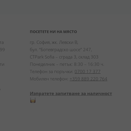
ПОСЕТЕТЕ НИ НА МЯСТО
а 
гр. София, жк. Левски В,
99 
бул. “Ботевградско шосе” 247,
CTPark Sofia – сграда 3, склад 303
и 
Понеделник – петък: 8:30 – 16:30 ч.
Телефон за поръчки:
0700 17 377
Мобилен телефон:
+359 889 220 764
 
Изпратете запитване за наличност