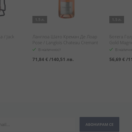
1.5 л.
1.5 л.
 / Jack
Ланглоа Шато Креман Де Лоар
Ботега Гол
Розе / Langlois Chateau Cremant
Gold Mag
De Loire Rose
В наличност
В наличн
71,84 €
/
140,51 лв.
56,69 €
/
1
АБОНИРАМ СЕ