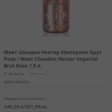
Преминете
към
Моет Шандон Нектар Империал Брут
началото
Розе / Moet Chandon Nectar Imperial
на
Brut Rose 1.5 л.
галерия
със
Изчерпан
SKU
3326
снимки
Оцени продукта
Уведоми ме при наличност
149,29 €
/
291,99лв.