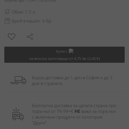
Валутен курс: 1 EUR = 1.95583 BGN
Обем: 1.5 л.
Брой в кашон: 6 бр.
Купи с
на вноски започващи от 4.75 лв. (2.43 €)
Бърза доставка до 1 ден в София и до 3 
дни в страната.
Безплатна доставка за цялата страна при 
поръчки от 79.99+€ 
НЕ
 важи за поръчки 
с включени продукти от категория 
"Други". 