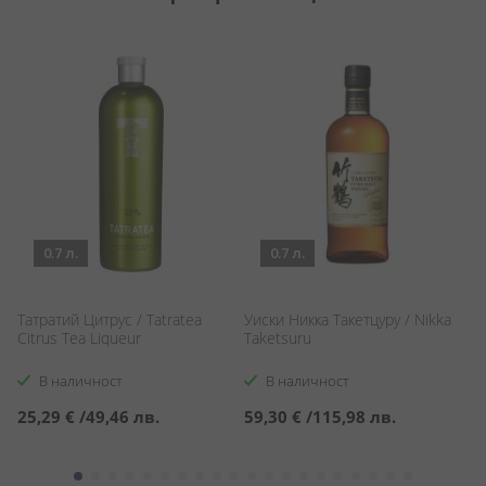
0.7 л.
0.7 л.
Татратий Цитрус / Tatratea
Уиски Никка Такетцуру / Nikka
Х
Citrus Tea Liqueur
Taketsuru
Д
B
В наличност
В наличност
25,29 €
/
49,46 лв.
59,30 €
/
115,98 лв.
5