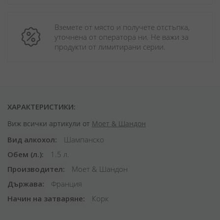
Вземете от място и получете отстъпка, 
уточнена от оператора ни. Не важи за 
продукти от лимитирани серии.
ХАРАКТЕРИСТИКИ:
Виж всички артикули от
Моет & Шандон
Вид алкохол
Шампанско
Обем (л.)
1.5 л.
Производител
Моет & Шандон
Държава
Франция
Начин на затваряне
Корк