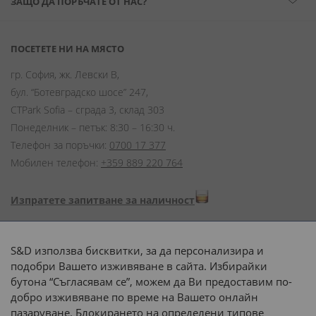
ЗАЩО ДА ПОРЪЧАТЕ ОТ НАС?
ПОСЕТЕТЕ НИ НА МЯСТО
гр. София, жк. Левски В,
бул. “Ботевградско шосе” 247,
CTPark Sofia – сграда 3, склад 303
Понеделник – петък: 8:30 – 16:30 ч.
Телефон за поръчки:
0700 17 377
Мобилен телефон:
+359 889 220 764
Изпратете запитване за наличност
Начини на плащане:
S&D използва бисквитки, за да персонализира и
подобри Вашето изживяване в сайта. Избирайки
бутона “Съгласявам се”, можем да Ви предоставим по-
добро изживяване по време на Вашето онлайн
пазаруване. Блокирането на определени типове