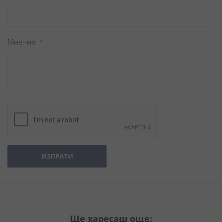
Мнение
ИЗПРАТИ
Ще харесаш още: