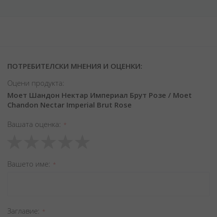
ПОТРЕБИТЕЛСКИ МНЕНИЯ И ОЦЕНКИ:
Оцени продукта:
Моет Шандон Нектар Империал Брут Розе / Moet
Chandon Nectar Imperial Brut Rose
Вашата оценка
1
2
3
4
5
star
stars
stars
stars
stars
Вашето име
Заглавиe