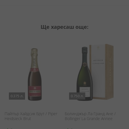
Ще харесаш още:
0.375 л.
0.750 л.
Пайпър Хайдсик Брут / Piper
Болинджър Ла Гранд Ане /
Д
Heidsieck Brut
Bollinger La Grande Annee
/ 