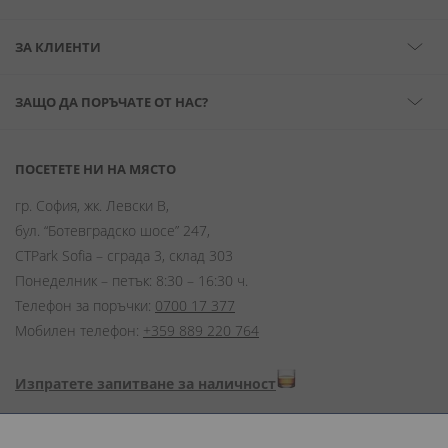
ЗА КЛИЕНТИ
ЗАЩО ДА ПОРЪЧАТЕ ОТ НАС?
ПОСЕТЕТЕ НИ НА МЯСТО
гр. София, жк. Левски В,
бул. “Ботевградско шосе” 247,
CTPark Sofia – сграда 3, склад 303
Понеделник – петък: 8:30 – 16:30 ч.
Телефон за поръчки:
0700 17 377
Мобилен телефон:
+359 889 220 764
Изпратете запитване за наличност