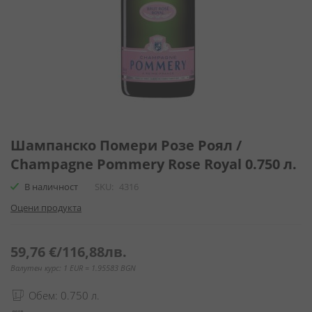
Преминете
към
Шампанско Помери Розе Роял /
началото
Champagne Pommery Rose Royal 0.750 л.
на
галерия
В наличност
SKU
4316
със
Оцени продукта
снимки
59,76 €
/
116,88лв.
Валутен курс: 1 EUR = 1.95583 BGN
Обем: 0.750 л.