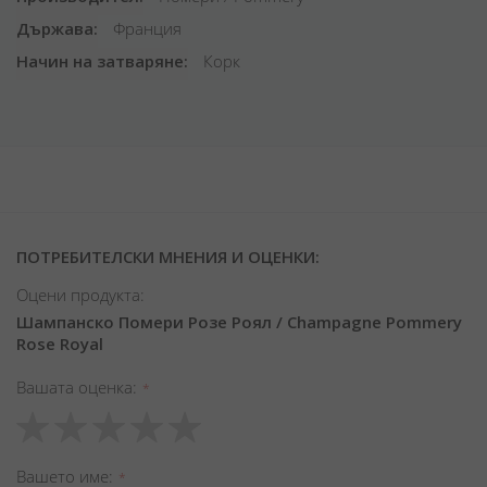
Държава
Франция
Начин на затваряне
Корк
ПОТРЕБИТЕЛСКИ МНЕНИЯ И ОЦЕНКИ:
Оцени продукта:
Шампанско Помери Розе Роял / Champagne Pommery
Rose Royal
Вашата оценка
1
2
3
4
5
star
stars
stars
stars
stars
Вашето име