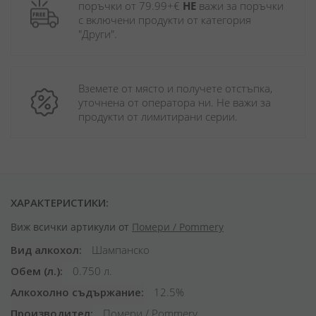
поръчки от 79.99+€ 
НЕ
 важи за поръчки 
с включени продукти от категория 
"Други". 
Вземете от място и получете отстъпка, 
уточнена от оператора ни. Не важи за 
продукти от лимитирани серии.
ХАРАКТЕРИСТИКИ:
Виж всички артикули от
Помери / Pommery
Вид алкохол
Шампанско
Обем (л.)
0.750 л.
Алкохолно съдържание
12.5%
Производител
Помери / Pommery