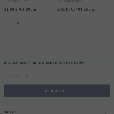
В наличност
В наличност
31,60 €
/
61,80 лв.
205,16 €
/
401,26 лв.
2
АБОНИРАЙ СЕ ЗА ОНЛАЙН БЮЛЕТИНА НИ:
АБОНИРАМ СЕ
ЗА S&D