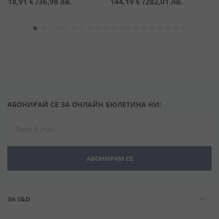
18,91 €
/
36,98 лв.
144,19 €
/
282,01 лв.
3
АБОНИРАЙ СЕ ЗА ОНЛАЙН БЮЛЕТИНА НИ:
АБОНИРАМ СЕ
ЗА S&D