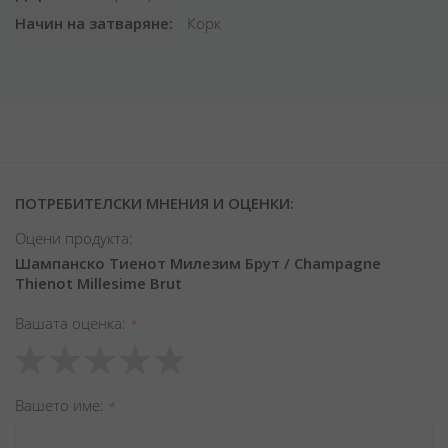
Начин на затваряне
Корк
ПОТРЕБИТЕЛСКИ МНЕНИЯ И ОЦЕНКИ:
Оцени продукта:
Шампанско Тиенот Милезим Брут / Champagne
Thienot Millesime Brut
Вашата оценка
1
2
3
4
5
star
stars
stars
stars
stars
Вашето име