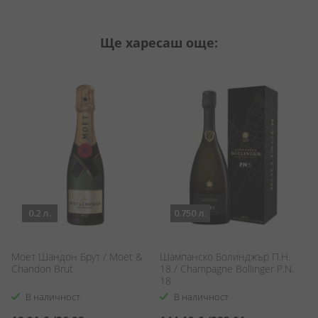
Ще харесаш още:
0.2 л.
0.750 л.
Моет Шандон Брут / Moet &
Шампанско Болинджър П.Н.
Па
Chandon Brut
18 / Champagne Bollinger P.N.
He
18
В наличност
В наличност