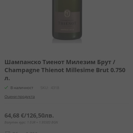
Преминете
към
Шампанско Тиенот Милезим Брут /
началото
Champagne Thienot Millesime Brut 0.750
на
л.
галерия
със
В наличност
SKU
4318
снимки
Оцени продукта
64,68 €
/
126,50лв.
Валутен курс: 1 EUR = 1.95583 BGN