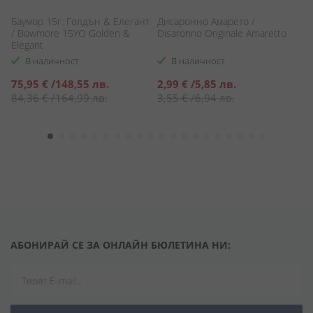
/
Баумор 15г. Голдън & Елегант
Дисаронно Амарето /
С
/ Bowmore 15YO Golden &
Disaronno Originale Amaretto
S
Elegant
В наличност
В наличност
Специална
Специална
С
75,95 €
/
148,55 лв.
2,99 €
/
5,85 лв.
5
цена
цена
ц
84,36 €
/
164,99 лв.
3,55 €
/
6,94 лв.
6
АБОНИРАЙ СЕ ЗА ОНЛАЙН БЮЛЕТИНА НИ: