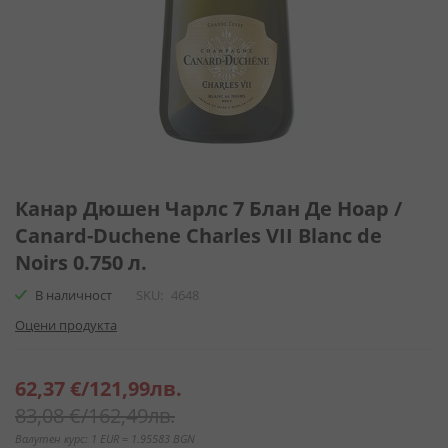
Преминете
към
Канар Дюшен Чарлс 7 Блан Де Ноар /
началото
Canard-Duchene Charles VII Blanc de
на
Noirs 0.750 л.
галерия
със
В наличност
SKU
4648
снимки
Оцени продукта
Специална
62,37 €
/
121,99лв.
цена
83,08 €
/
162,49лв.
Валутен курс: 1 EUR = 1.95583 BGN