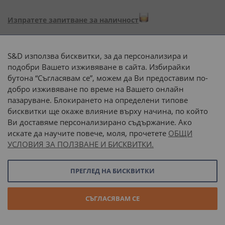
Изпратете запитване за наличност
Начини на плащане:
S&D използва бисквитки, за да персонализира и
подобри Вашето изживяване в сайта. Избирайки
бутона “Съгласявам се”, можем да Ви предоставим по-
добро изживяване по време на Вашето онлайн
пазаруване. Блокирането на определени типове
Доставка до адрес с:
бисквитки ще окаже влияние върху начина, по който
Ви доставяме персонализирано съдържание. Ако
 или 
наш транспорт
искате да научите повече, моля, прочетете
ОБЩИ
УСЛОВИЯ ЗА ПОЛЗВАНЕ И БИСКВИТКИ.
Последвайте ни:
ПРЕГЛЕД НА БИСКВИТКИ
© 2026 “С и Д Комерсиал” ООД. Всички права запазени.
СЪГЛАСЯВАМ СЕ
Онлайн магазин от
Stenik