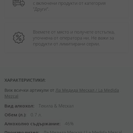
с включени продукти от категория 
"Други". 
Вземете от място и получете отстъпка, 
уточнена от оператора ни. Не важи за 
продукти от лимитирани серии.
ХАРАКТЕРИСТИКИ:
Виж всички артикули от
Ла Медида Мескал / La Medida
Mezcal
Вид алкохол
Текила & Мескал
Обем (л.)
0.7 л.
Алкохолно съдържание
46%
Производител
Ла Медида Мескал / La Medida Mezcal