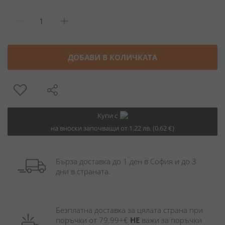
ДОБАВИ В КОЛИЧКАТА
Купи с
на вноски започващи от 1.22 лв. (0.62 €)
Бърза доставка до 1 ден в София и до 3 
дни в страната.
Безплатна доставка за цялата страна при 
поръчки от 79.99+€ 
НЕ
 важи за поръчки 