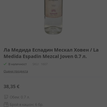
Преминете
към
Ла Медида Еспадин Мескал Ховен / La
началото
Medida Espadin Mezcal Joven 0.7 л.
на
галерия
В наличност
SKU
1607
със
Оцени продукта
снимки
38,35 €
Обем: 0.7 л.
Брой в кашон: 6 бр.