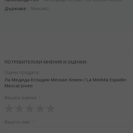
Държава
Мексико
ПОТРЕБИТЕЛСКИ МНЕНИЯ И ОЦЕНКИ:
Оцени продукта:
Ла Медида Еспадин Мескал Ховен / La Medida Espadin
Mezcal Joven
Вашата оценка
1
2
3
4
5
star
stars
stars
stars
stars
Вашето име