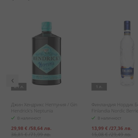
0.7 л.
1 л.
Джин Хендрикс Нептуния / Gin
Финландия Нордик Б
Hendrick's Neptunia
Finlandia Nordic Berri
В наличност
В наличност
Специална
Специална
29,98 €
/
58,64 лв.
13,99 €
/
27,36 лв.
цена
цена
36,81 €
/
71,99 лв.
15,08 €
/
29,49 лв.