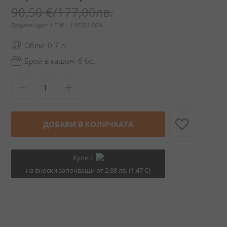
цена
90,50 €
/
177,00лв.
Валутен курс: 1 EUR = 1.95583 BGN
Обем: 0.7 л.
Брой в кашон: 6 бр.
ДОБАВИ В КОЛИЧКАТА
Купи с
на вноски започващи от 2.88 лв. (1.47 €)