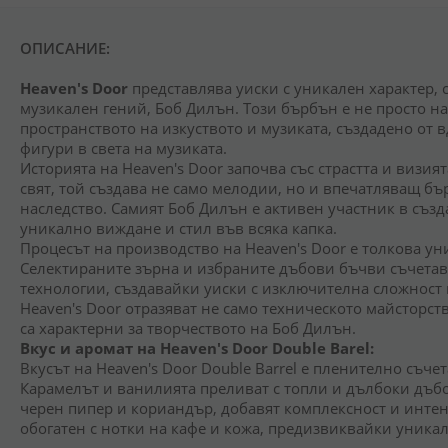
снимки
ОПИСАНИЕ:
Heaven's Door
представлява уиски с уникален характер, с
музикален гений, Боб Дилън. Този бърбън е не просто на
пространството на изкуството и музиката, създадено от
фигури в света на музиката.
Историята на Heaven's Door започва със страстта и визия
свят, той създава не само мелодии, но и впечатляващ бъ
наследство. Самият Боб Дилън е активен участник в създа
уникално виждане и стил във всяка капка.
Процесът на производство на Heaven's Door е толкова ун
Селектираните зърна и избраните дъбови бъчви съчета
технологии, създавайки уиски с изключителна сложност 
Heaven's Door отразяват не само техническото майсторств
са характерни за творчеството на Боб Дилън.
Вкус и аромат на Heaven's Door Double Barel:
Вкусът на Heaven's Door Double Barrel е пленително съчет
Карамелът и ванилията преливат с топли и дълбоки дъбо
черен пипер и кориандър, добавят комплексност и интенз
обогатен с нотки на кафе и кожа, предизвиквайки уникал