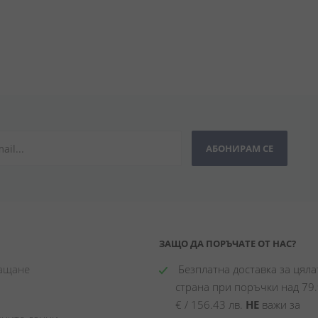
АБОНИРАМ СЕ
ЗАЩО ДА ПОРЪЧАТЕ ОТ НАС?
лащане
 Безплатна доставка за цялат
страна при поръчки над 79.
€ / 156.43 лв. 
НЕ
 важи за 