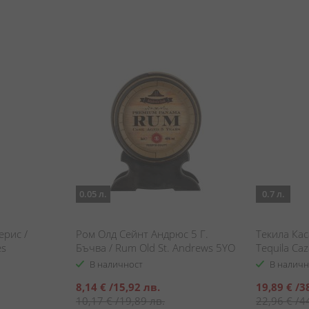
0.05 л.
0.7 л.
ерис /
Ром Олд Сейнт Андрюс 5 Г.
Текила Кас
es
Бъчва / Rum Old St. Andrews 5YO
Tequila Ca
Barrel
В наличност
В наличн
Специална
Специална
8,14 €
/
15,92 лв.
19,89 €
/
3
цена
цена
10,17 €
/
19,89 лв.
22,96 €
/
4