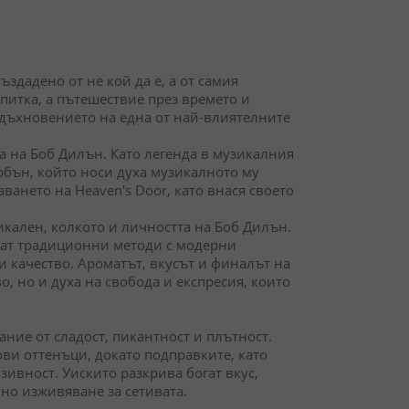
ъздадено от не кой да е, а от самия
питка, а пътешествие през времето и
 вдъхновението на една от най-влиятелните
та на Боб Дилън. Като легенда в музикалния
рбън, който носи духа музикалното му
ването на Heaven's Door, като внася своето
икален, колкото и личността на Боб Дилън.
ват традиционни методи с модерни
и качество. Ароматът, вкусът и финалът на
о, но и духа на свобода и експресия, които
ание от сладост, пикантност и плътност.
ви оттенъци, докато подправките, като
ивност. Уискито разкрива богат вкус,
но изживяване за сетивата.