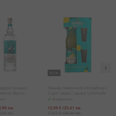
0.7 л.
адорес Бланко /
Ликьор Лимончело Исолабела с
zadores Blanco
2 шот чаши / Liqueur Limoncello
Isolabella + 2 shot glasses
ост
В наличност
Специална
8,90 лв.
12,99 €
/
25,41 лв.
цена
4,91 лв.
17,61 €
/
34,44 лв.