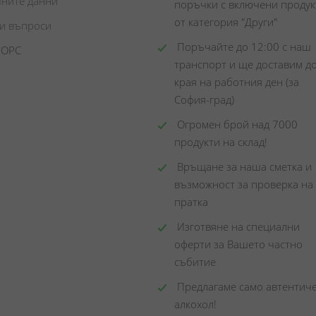
чните данни
поръчки с включени продукт
от категория "Други"
ни въпроси
 Поръчайте до 12:00 с наш 
 ОРС
транспорт и ще доставим до
края на работния ден (за 
София-град)
 Огромен брой над 7000 
продукти на склад! 
 Връщане за наша сметка и 
възможност за проверка на 
пратка
 Изготвяне на специални 
оферти за Вашето частно 
събитие
 Предлагаме само автентиче
алкохол!