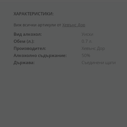
ХАРАКТЕРИСТИКИ:
Виж всички артикули от
Хевънс Дор
Вид алкохол
Уиски
Обем (л.)
0.7 л.
Производител
Хевънс Дор
Алкохолно съдържание
50%
Държава
Съединени щати