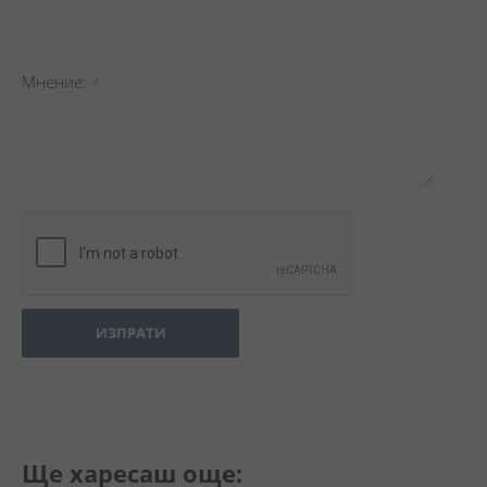
Мнение
ИЗПРАТИ
Ще харесаш още: