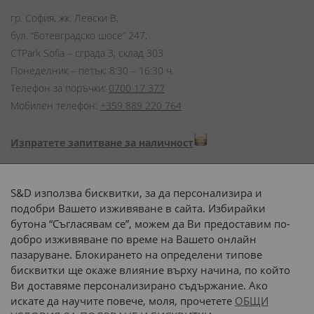
гр. София, жк. Левски В,
бул. “Ботевградско шосе” 247,
CTPark Sofia – сграда 3, склад 303
Понеделник – петък: 8:30 – 16:30 ч.
Телефон за поръчки:
0700 17 377
Мобилен телефон:
+359 889 220 764
Изпратете запитване за наличност
Начини на плащане:
S&D използва бисквитки, за да персонализира и
подобри Вашето изживяване в сайта. Избирайки
бутона “Съгласявам се”, можем да Ви предоставим по-
добро изживяване по време на Вашето онлайн
пазаруване. Блокирането на определени типове
Доставка до адрес с:
бисквитки ще окаже влияние върху начина, по който
Ви доставяме персонализирано съдържание. Ако
 или 
наш транспорт
искате да научите повече, моля, прочетете
ОБЩИ