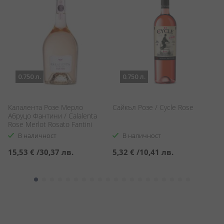
0.750 л.
0.750 л.
Калалента Розе Мерло
Сайкъл Розе / Cycle Rose
В
Абруцо Фантини / Calalenta
М
Rose Merlot Rosato Fantini
Wi
Me
В наличност
В наличност
15,53 €
/
30,37 лв.
5,32 €
/
10,41 лв.
1