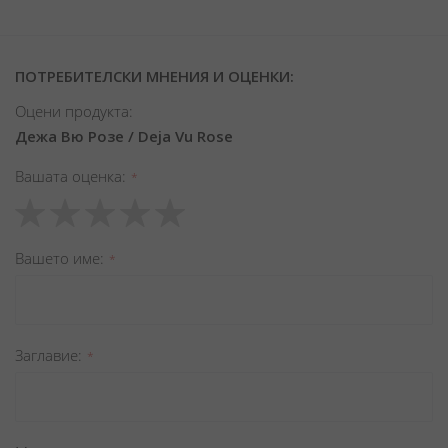
ПОТРЕБИТЕЛСКИ МНЕНИЯ И ОЦЕНКИ:
Оцени продукта:
Дежа Вю Розе / Deja Vu Rose
Вашата оценка
1
2
3
4
5
star
stars
stars
stars
stars
Вашето име
Заглавиe