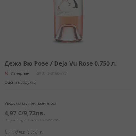
Преминете
към
Дежа Вю Розе / Deja Vu Rose 0.750 л.
началото
Изчерпан
SKU
3-3166-777
на
галерия
Оцени продукта
със
снимки
Уведоми ме при наличност
4,97 €
/
9,72лв.
Валутен курс: 1 EUR = 1.95583 BGN
Обем: 0.750 л.