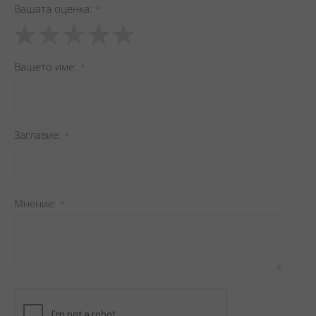
Вашата оценка
1
2
3
4
5
star
stars
stars
stars
stars
Вашето име
Заглавиe
Мнение