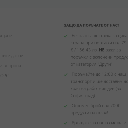
ЗАЩО ДА ПОРЪЧАТЕ ОТ НАС?
лащане
 Безплатна доставка за цялат
страна при поръчки над 79.
€ / 156.43 лв. 
НЕ
 важи за 
чните данни
поръчки с включени продукт
от категория "Други"
ни въпроси
 Поръчайте до 12:00 с наш 
 ОРС
транспорт и ще доставим до
края на работния ден (за 
София-град)
 Огромен брой над 7000 
продукти на склад! 
 Връщане за наша сметка и 