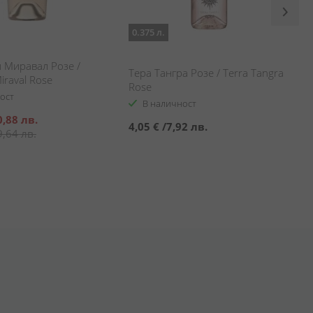
0.375 л.
 Миравал Розе /
Тера Тангра Розе / Terra Tangra
iraval Rose
Rose
ост
В наличност
0,88 лв.
4,05 €
/
7,92 лв.
9,64 лв.