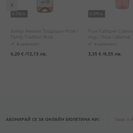
0.750 л.
0.375 л.
Бойар Фемили Традишън Розе /
Розе Каберне Совин
Family Tradition Rose
Азур / Rose Cabernet
Verano Azur
В наличност
В наличност
6,20 €
/
12,13 лв.
3,35 €
/
6,55 лв.
АБОНИРАЙ СЕ ЗА ОНЛАЙН БЮЛЕТИНА НИ: