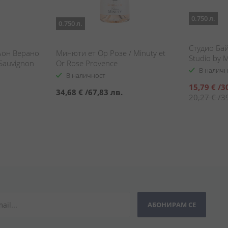
0.750 л.
0.750 л.
Студио Бай
ьон Верано
Минюти ет Ор Розе / Minuty et
Studio by M
 Sauvignon
Or Rose Provence
В наличн
В наличност
Специална
15,79 €
/
3
34,68 €
/
67,83 лв.
цена
20,27 €
/
3
АБОНИРАМ СЕ