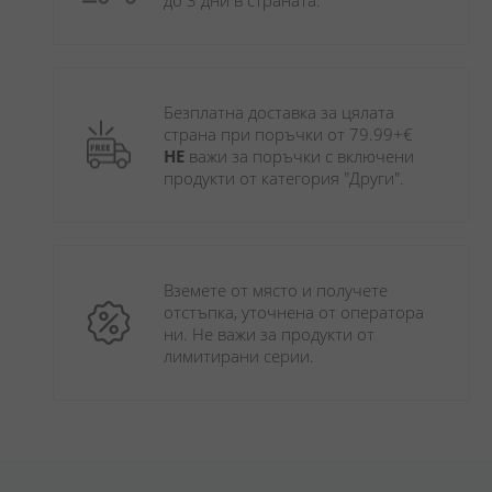
до 3 дни в страната.
Безплатна доставка за цялата 
страна при поръчки от 79.99+€ 
НЕ
 важи за поръчки с включени 
продукти от категория "Други". 
Вземете от място и получете 
отстъпка, уточнена от оператора 
ни. Не важи за продукти от 
лимитирани серии.