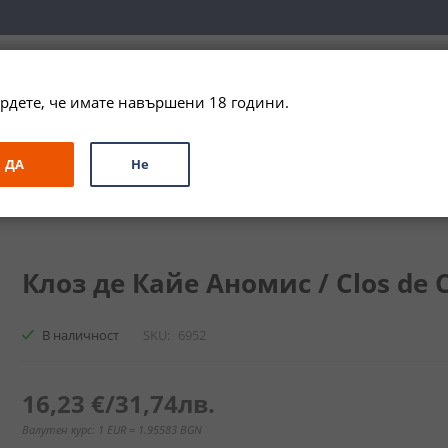
вка за цялата страна при поръчки на алкохол над 
79,99 € / 156
рдете, че имате навършени 18 години.
ЗА ПОДАРЪК
ПРОМО
СПЕЦИАЛНИ ПРЕДЛОЖЕНИЯ
МАРКИ
ДА
Не
 Clos de Caille Anomis
Клоз де Кайе Аномис / Clos de C
В наличност
SKU
6952
16,23 €
/
31,74лв.
Валутен курс: 1 EUR = 1.95583 BGN