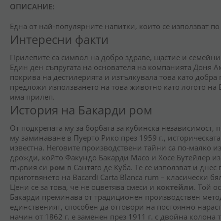
ОПИСАНИЕ:
Една от най-популярните напитки, които се използват по 
Интересни факти
Прилепите са символ на добро здраве, щастие и семейни 
Един ден съпругата на основателя на компанията Доня 
покрива на дестилерията и изтълкувала това като добра 
предложи използването на това животно като логото на Б
има прилеп.
История на Бакарди ром
От подкрепата му за борбата за кубинска независимост, 
му заминаване в Пуерто Рико през 1959 г., историческата
известна. Неговите производствени тайни са по-малко из
дрожди, който Факундо Бакарди Масо и Хосе Бутейлер изо
първия си
ром
в Сантяго де Куба. Те се използват и днес
приготвянето на Bacardi Carta Blanca rum – класически б
Цени се за това, че не оцветява смеси и
коктейли
. Той о
Бакарди преминава от традиционен производствен метод
единственият, способен да отговори на постоянно нара
начин от 1862 г. е заменен през 1911 г. с двойна колона т