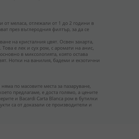
 от меласа, отлежали от 1 до 2 години в
ават през въглеродния филтър, за да се
ване на кристалния цвят. Освен захарта,
 Това е лек и сух ром, с аромати на анис,
 основно в миксологията, която остава
вят. Нотки на ванилия, бадеми и екзотични
 няма по масовите места за пазаруване,
което предлагаме, е доста голямо, а цените
рите и Bacardi Carta Blanca ром в бутилки
укти са от доказали се производители и