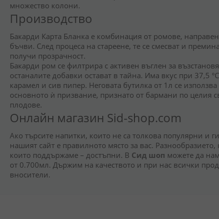
множество колони.
Производство
Бакарди Карта Бланка е комбинация от ромове, направени
бъчви. След процеса на стареене, те се смесват и премин
получи прозрачност.
Бакарди ром се филтрира с активен въглен за възстановя
останалите добавки остават в тайна. Има вкус при 37,5 °C.
карамел и сив пипер. Неговата бутилка от 1л се използва
основното ѝ призвание, признато от бармани по целия с
плодове.
Онлайн магазин Sid-shop.com
Ако търсите напитки, които не са толкова популярни и ги
нашият сайт е правилното място за вас. Разнообразието, 
които поддържаме – достъпни. В
Сид шоп
можете да наме
от 0.700мл. Държим на качеството и при нас всички прод
вносители.