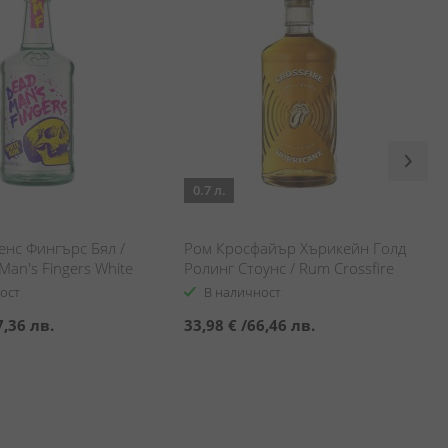
0.7 л.
енс Фингърс Бял /
Ром Кросфайър Хърикейн Голд
an's Fingers White
Ролинг Стоунс / Rum Crossfire
Hurricane Gold Rolling Stones
ост
В наличност
7,36 лв.
33,98 €
/
66,46 лв.