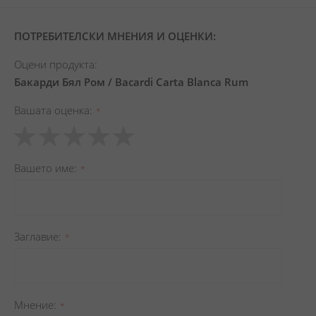
ПОТРЕБИТЕЛСКИ МНЕНИЯ И ОЦЕНКИ:
Оцени продукта:
Бакарди Бял Ром / Bacardi Carta Blanca Rum
Вашата оценка
1
2
3
4
5
star
stars
stars
stars
stars
Вашето име
Заглавиe
Мнение