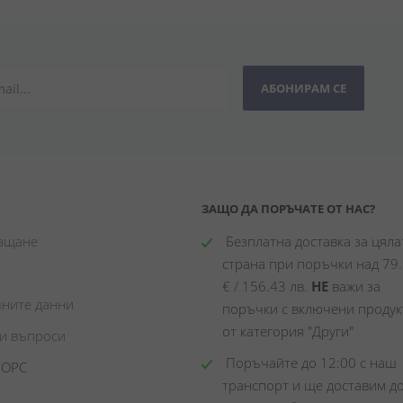
АБОНИРАМ СЕ
ЗАЩО ДА ПОРЪЧАТЕ ОТ НАС?
лащане
 Безплатна доставка за цялат
страна при поръчки над 79.
€ / 156.43 лв. 
НЕ
 важи за 
чните данни
поръчки с включени продукт
от категория "Други"
ни въпроси
 Поръчайте до 12:00 с наш 
 ОРС
транспорт и ще доставим до