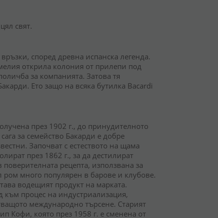
цял свят.
връзки, според древна испанска легенда.
Амелия открила колония от прилепи под
поличба за компанията. Затова тя
акарди. Ето защо на всяка бутилка Bacardi
получена през 1902 г., до принудителното
 сага за семейство Бакарди е добре
вестни. Започват с естеството на щама
лират през 1862 г., за да дестилират
 в поверителната рецепта, използвана за
ял ром много популярен в барове и клубове.
става водещият продукт на марката.
 към процес на индустриализация,
стващото международно търсене. Старият
ип Кофи, която през 1958 г. е сменена от