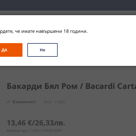
вка за цялата страна при поръчки на алкохол над 
79,99 € / 156
рдете, че имате навършени 18 години.
ЗА ПОДАРЪК
ПРОМО
СПЕЦИАЛНИ ПРЕДЛОЖЕНИЯ
МАРКИ
ДА
Не
м / Bacardi Carta Blanca Rum
Бакарди Бял Ром / Bacardi Carta
В наличност
SKU
11664
13,46 €
/
26,33лв.
Валутен курс: 1 EUR = 1.95583 BGN