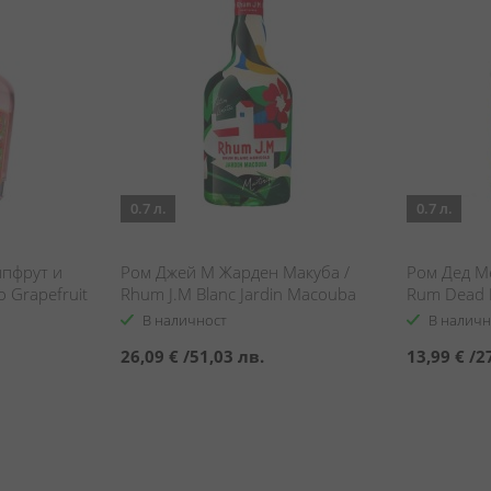
0.7 л.
0.7 л.
йпфрут и
Ром Джей М Жарден Макуба /
Ром Дед М
 Grapefruit
Rhum J.M Blanc Jardin Macouba
Rum Dead M
В наличност
В наличн
26,09 €
/
51,03 лв.
13,99 €
/
2