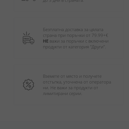
до 3 дни в страната.
Безплатна доставка за цялата 
страна при поръчки от 79.99+€ 
НЕ
 важи за поръчки с включени 
продукти от категория "Други". 
Вземете от място и получете 
отстъпка, уточнена от оператора 
ни. Не важи за продукти от 
лимитирани серии.