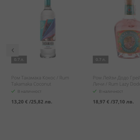
0.7 л.
0.7 л.
Ром Такамака Кокос / Rum
Ром Лейзи Додо Гре
Takamaka Coconut
Личи / Rum Lazy Dodo
& Litchi
В наличност
В наличност
13,20 €
/
25,82 лв.
18,97 €
/
37,10 лв.