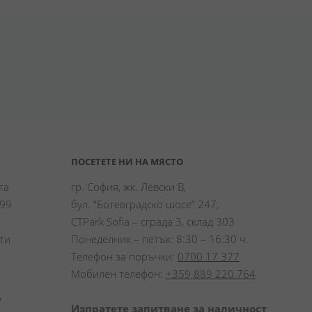
ПОСЕТЕТЕ НИ НА МЯСТО
а 
гр. София, жк. Левски В,
99 
бул. “Ботевградско шосе” 247,
CTPark Sofia – сграда 3, склад 303
и 
Понеделник – петък: 8:30 – 16:30 ч.
Телефон за поръчки:
0700 17 377
Мобилен телефон:
+359 889 220 764
 
Изпратете запитване за наличност